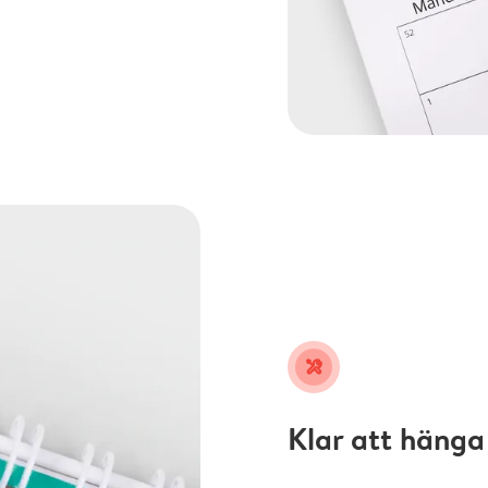
tools
Klar att hänga