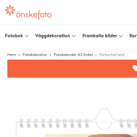
Fotobok
Väggdekoration
Framkalla bilder
Kor
slim_arrow_down
slim_arrow_down
slim_arrow_down
Hem
Fotokalendrar
Fotokalender A5 Enkel
Förkortad text
offe