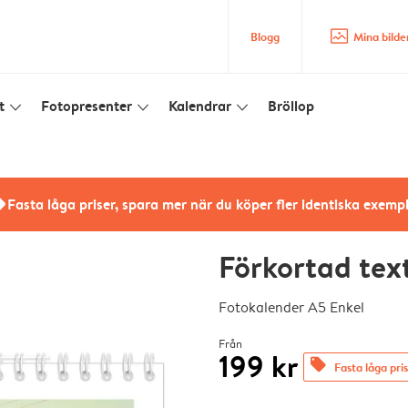
image_placeholder
Blogg
Mina bilde
t
Fotopresenter
Kalendrar
Bröllop
slim_arrow_down
slim_arrow_down
slim_arrow_down
rs
Fasta låga priser, spara mer när du köper fler identiska exemp
Förkortad tex
Fotokalender A5 Enkel
Från
199 kr
offers
Fasta låga pri