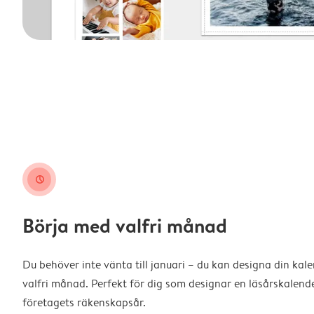
clock
Börja med valfri månad
Du behöver inte vänta till januari – du kan designa din kal
valfri månad. Perfekt för dig som designar en läsårskalende
företagets räkenskapsår.