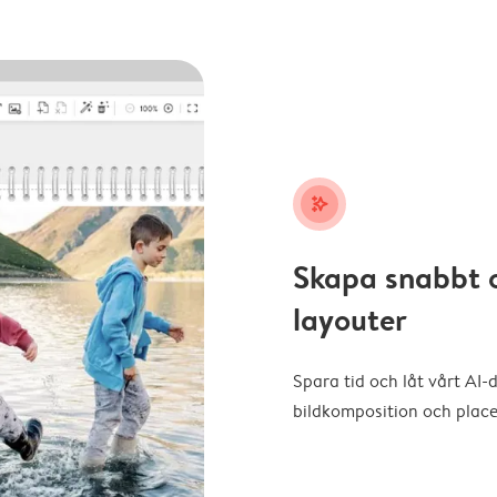
stars_plus
Skapa snabbt 
layouter
Spara tid och låt vårt AI-
bildkomposition och placer