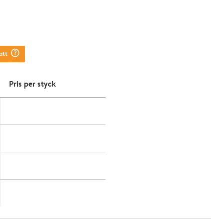
question_mark_circle
att
Pris per styck