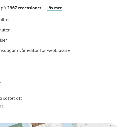
2967 recensioner
läs mer
 på
alitet
nuter
lser
nsdagar i vår editor för webbläsare
r
 sättet att
ss.