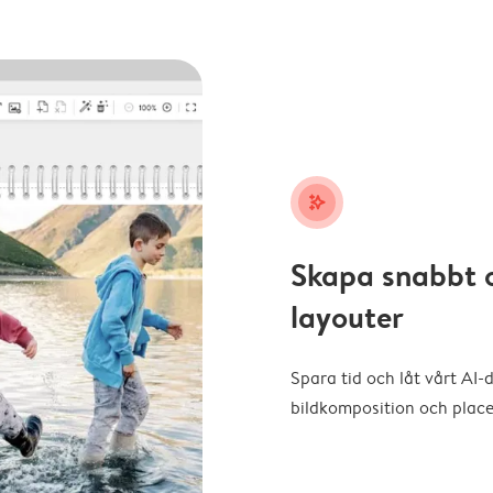
stars_plus
Skapa snabbt 
layouter
Spara tid och låt vårt AI-
bildkomposition och placer