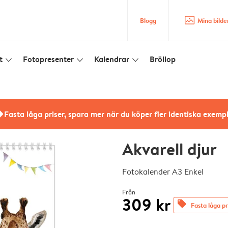
image_placeholder
Blogg
Mina bilde
t
Fotopresenter
Kalendrar
Bröllop
slim_arrow_down
slim_arrow_down
slim_arrow_down
rs
Fasta låga priser, spara mer när du köper fler identiska exemp
Akvarell djur
Fotokalender A3 Enkel
Från
309 kr
offers
Fasta låga pr