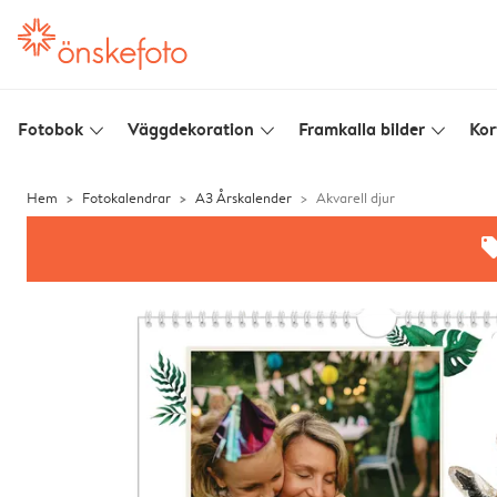
Fotobok
Väggdekoration
Framkalla bilder
Kor
slim_arrow_down
slim_arrow_down
slim_arrow_down
Hem
Fotokalendrar
A3 Årskalender
Akvarell djur
offe