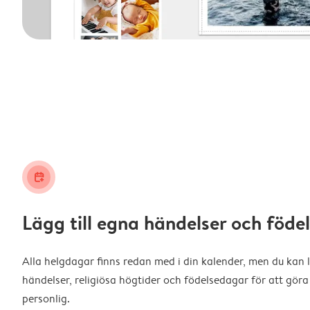
calendar_plus
Lägg till egna händelser och föd
Alla helgdagar finns redan med i din kalender, men du kan l
händelser, religiösa högtider och födelsedagar för att gö
personlig.