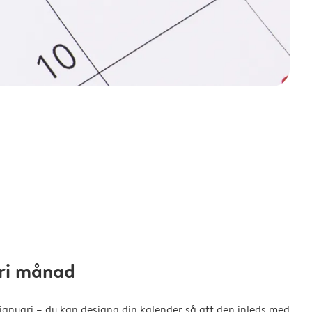
fri månad
 januari – du kan designa din kalender så att den inleds med