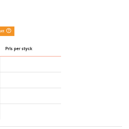
question_mark_circle
att
Pris per styck