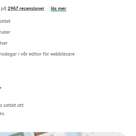
2967 recensioner
läs mer
 på
alitet
nuter
lser
nsdagar i vår editor för webbläsare
r
 sättet att
ss.