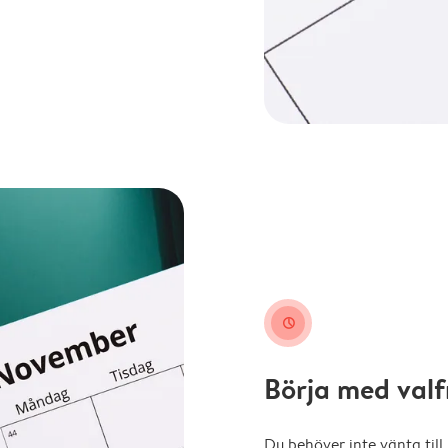
clock
Börja med val
Du behöver inte vänta till