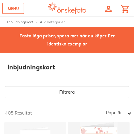
profile
shopping_cart
MENU
Inbjudningskort
Alla kategorier
Fasta låga priser, spara mer när du köper fler
identiska exemplar
Inbjudningskort
Filtrera
Populär
405
Resultat
arrow_right