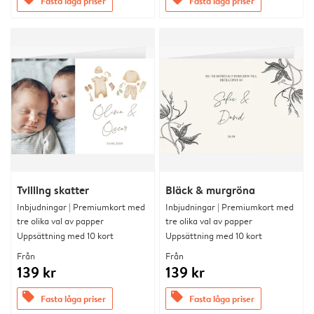
Fasta låga priser
Fasta låga priser
Tvilling skatter
Bläck & murgröna
Inbjudningar | Premiumkort med
Inbjudningar | Premiumkort med
tre olika val av papper
tre olika val av papper
Uppsättning med 10 kort
Uppsättning med 10 kort
Från
Från
139 kr
139 kr
offers
offers
Fasta låga priser
Fasta låga priser