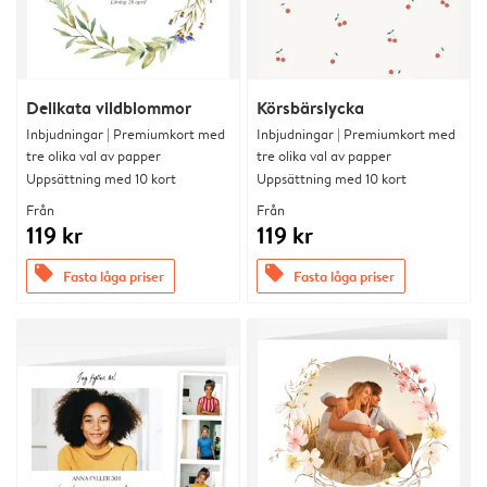
Delikata vildblommor
Körsbärslycka
Inbjudningar | Premiumkort med
Inbjudningar | Premiumkort med
tre olika val av papper
tre olika val av papper
Uppsättning med 10 kort
Uppsättning med 10 kort
Från
Från
119 kr
119 kr
offers
offers
Fasta låga priser
Fasta låga priser