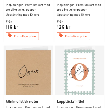
Inbjudningar | Premiumkort med
Inbjudningar | Premiumkort med
tre olika val av papper
tre olika val av papper
Uppsättning med 10 kort
Uppsättning med 10 kort
Från
Från
119 kr
139 kr
offers
offers
Fasta låga priser
Fasta låga priser
Minimalistisk natur
Lapptäcksinitial
Inbjudningar | Premiumkort med
Inbjudningar | Premiumkort med