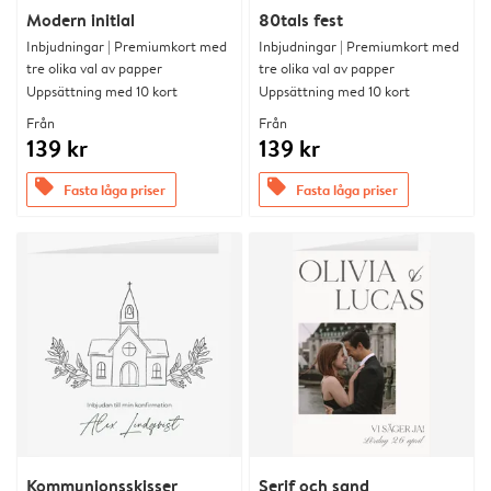
Modern initial
80tals fest
Inbjudningar | Premiumkort med
Inbjudningar | Premiumkort med
tre olika val av papper
tre olika val av papper
Uppsättning med 10 kort
Uppsättning med 10 kort
Från
Från
139 kr
139 kr
offers
offers
Fasta låga priser
Fasta låga priser
Kommunionsskisser
Serif och sand