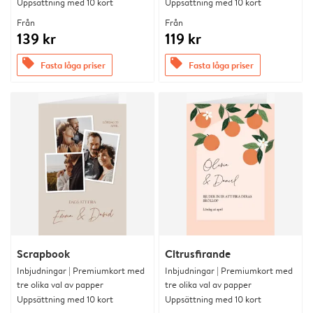
Uppsättning med 10 kort
Uppsättning med 10 kort
Från
Från
139 kr
119 kr
offers
offers
Fasta låga priser
Fasta låga priser
Scrapbook
Citrusfirande
Inbjudningar | Premiumkort med
Inbjudningar | Premiumkort med
tre olika val av papper
tre olika val av papper
Uppsättning med 10 kort
Uppsättning med 10 kort