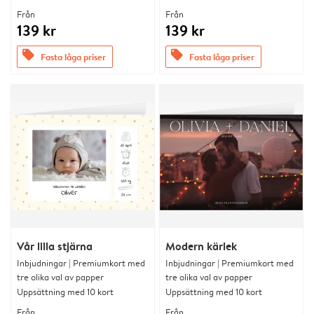
Från
Från
139 kr
139 kr
offers
offers
Fasta låga priser
Fasta låga priser
Vår lilla stjärna
Modern kärlek
Inbjudningar | Premiumkort med
Inbjudningar | Premiumkort med
tre olika val av papper
tre olika val av papper
Uppsättning med 10 kort
Uppsättning med 10 kort
Från
Från