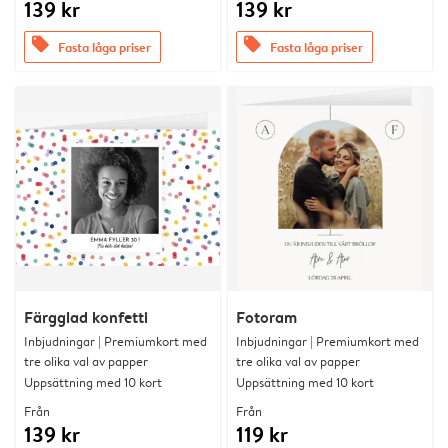
139 kr
139 kr
offers
offers
Fasta låga priser
Fasta låga priser
Färgglad konfetti
Fotoram
Inbjudningar | Premiumkort med
Inbjudningar | Premiumkort med
tre olika val av papper
tre olika val av papper
Uppsättning med 10 kort
Uppsättning med 10 kort
Från
Från
139 kr
119 kr