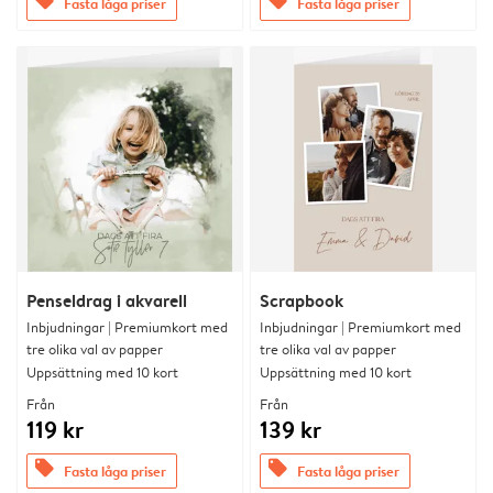
offers
offers
Fasta låga priser
Fasta låga priser
Penseldrag i akvarell
Scrapbook
Inbjudningar | Premiumkort med
Inbjudningar | Premiumkort med
tre olika val av papper
tre olika val av papper
Uppsättning med 10 kort
Uppsättning med 10 kort
Från
Från
119 kr
139 kr
offers
offers
Fasta låga priser
Fasta låga priser