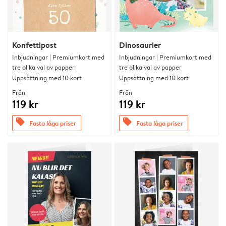
Konfettipost
Dinosaurier
Inbjudningar | Premiumkort med
Inbjudningar | Premiumkort med
tre olika val av papper
tre olika val av papper
Uppsättning med 10 kort
Uppsättning med 10 kort
Från
Från
119 kr
119 kr
offers
offers
Fasta låga priser
Fasta låga priser