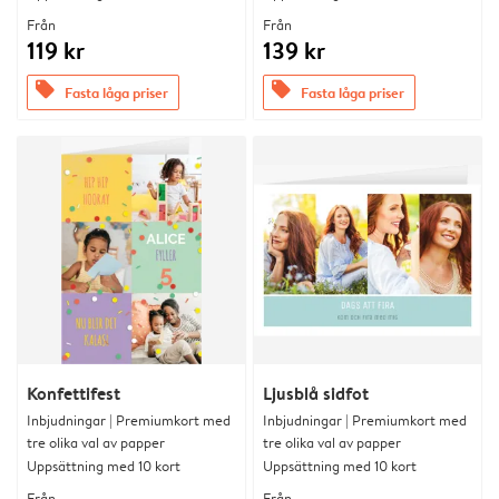
Från
Från
119 kr
139 kr
offers
offers
Fasta låga priser
Fasta låga priser
Konfettifest
Ljusblå sidfot
Inbjudningar | Premiumkort med
Inbjudningar | Premiumkort med
tre olika val av papper
tre olika val av papper
Uppsättning med 10 kort
Uppsättning med 10 kort
Från
Från