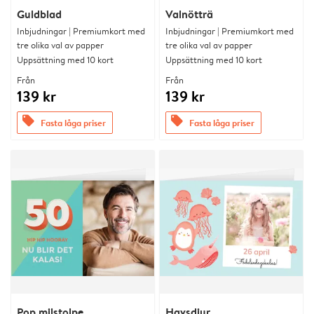
Guldblad
Valnötträ
Inbjudningar | Premiumkort med
Inbjudningar | Premiumkort med
tre olika val av papper
tre olika val av papper
Uppsättning med 10 kort
Uppsättning med 10 kort
Från
Från
139 kr
139 kr
offers
offers
Fasta låga priser
Fasta låga priser
Pop milstolpe
Havsdjur