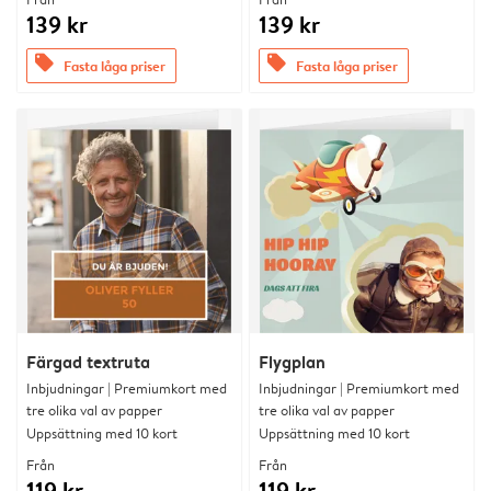
139 kr
139 kr
offers
offers
Fasta låga priser
Fasta låga priser
Färgad textruta
Flygplan
Inbjudningar | Premiumkort med
Inbjudningar | Premiumkort med
tre olika val av papper
tre olika val av papper
Uppsättning med 10 kort
Uppsättning med 10 kort
Från
Från
119 kr
119 kr