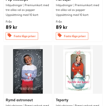
Inbjudningar | Premiumkort med
Inbjudningar | Premiumkort med
tre olika val av papper
tre olika val av papper
Uppsättning med 10 kort
Uppsättning med 10 kort
Från
Från
89 kr
89 kr
offers
offers
Fasta låga priser
Fasta låga priser
Rymd astronaut
Teparty
Inbjudningar | Premiumkort med
Inbjudningar | Premiumkort med