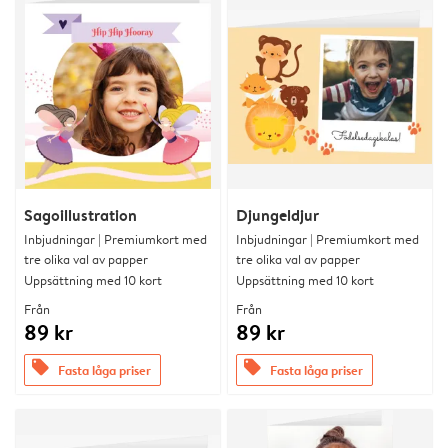
Sagoillustration
Djungeldjur
Inbjudningar | Premiumkort med
Inbjudningar | Premiumkort med
tre olika val av papper
tre olika val av papper
Uppsättning med 10 kort
Uppsättning med 10 kort
Från
Från
89 kr
89 kr
offers
offers
Fasta låga priser
Fasta låga priser