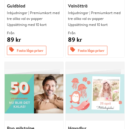
Guldblad
Valnötträ
Inbjudningar | Premiumkort med
Inbjudningar | Premiumkort med
tre olika val av papper
tre olika val av papper
Uppsättning med 10 kort
Uppsättning med 10 kort
Från
Från
89 kr
89 kr
offers
offers
Fasta låga priser
Fasta låga priser
Pop milstolpe
Havsdjur