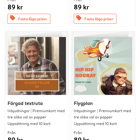
89 kr
89 kr
offers
offers
Fasta låga priser
Fasta låga priser
Färgad textruta
Flygplan
Inbjudningar | Premiumkort med
Inbjudningar | Premiumkort med
tre olika val av papper
tre olika val av papper
Uppsättning med 10 kort
Uppsättning med 10 kort
Från
Från
89 kr
89 kr