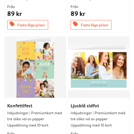
Från
Från
89 kr
89 kr
offers
offers
Fasta låga priser
Fasta låga priser
Konfettifest
Ljusblå sidfot
Inbjudningar | Premiumkort med
Inbjudningar | Premiumkort med
tre olika val av papper
tre olika val av papper
Uppsättning med 10 kort
Uppsättning med 10 kort
Från
Från