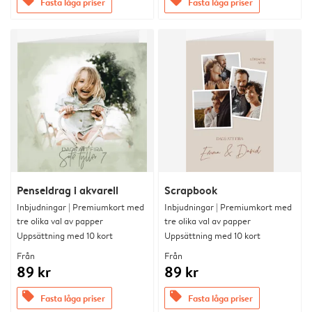
offers
offers
Fasta låga priser
Fasta låga priser
Penseldrag i akvarell
Scrapbook
Inbjudningar | Premiumkort med
Inbjudningar | Premiumkort med
tre olika val av papper
tre olika val av papper
Uppsättning med 10 kort
Uppsättning med 10 kort
Från
Från
89 kr
89 kr
offers
offers
Fasta låga priser
Fasta låga priser