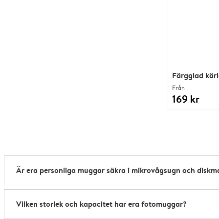
Färgglad kär
Från
169 kr
Är era personliga muggar säkra i mikrovågsugn och diskm
Våra personanpassade muggar är både mikrovågsugns- och 
Vilken storlek och kapacitet har era fotomuggar?
för att behålla sin effekt.