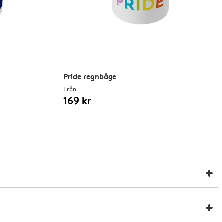
Pride regnbåge
Från
169 kr
uggar. De är mikrovågsugnssäkra, men måste handdiskas