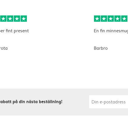
er fint present
En fin minnesmu
rota
Barbro
rabatt på din nästa beställning!