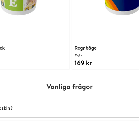
lek
Regnbåge
Från
169 kr
Vanliga frågor
askin?
diskmaskinståliga. Enda undantaget är våra värmeskiftande m