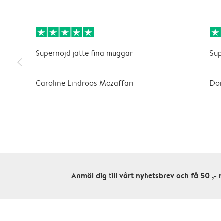
Supernöjd jätte fina muggar
Sup
slim_arrow_left
Caroline Lindroos Mozaffari
Do
Anmäl dig till vårt nyhetsbrev och få 50 ,- 