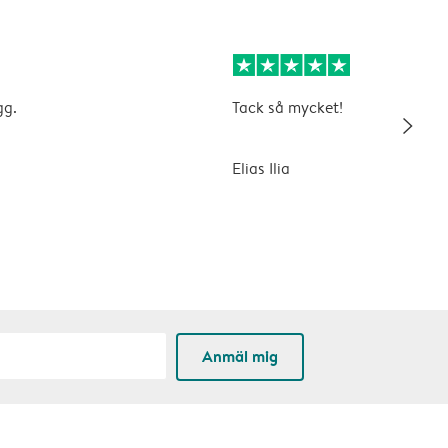
gg.
Tack så mycket!
slim_arrow_right
Elias Ilia
Anmäl mig