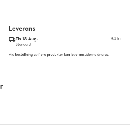
Leverans
Tis 18 Aug.
94 kr
delivery_standard_v2
Standard
Vid beställning av flera produkter kan leveranstiderna ändras.
r