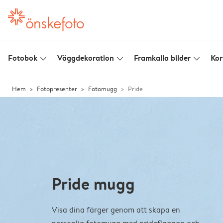
Fotobok
Väggdekoration
Framkalla bilder
Kor
slim_arrow_down
slim_arrow_down
slim_arrow_down
Hem
Fotopresenter
Fotomugg
Pride
Pride mugg
Visa dina färger genom att skapa en