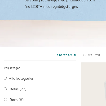
personlig fotomugg med prideflaggan och
fira LGBT+ med regnbågsfärger.
Ta bort filter
8
Resultat
close
Välj kategori
Alla kategorier
Bebis
(22)
Barn
(8)