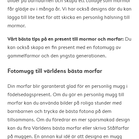
bilder på barnbarnen och skapa ett collage som mormor
får glädje av i många år. Vi har också designs där du kan
lägga till lite text för att skicka en personlig hälsning till
mormor.
Vårt bästa tips på en present till mormor och morfar:
Du
kan också skapa en fin present med en fotomugg av
gammelfarmor och den yngsta generationen.
Fotomugg till världens bästa morfar
Din morfar blir garanterat glad för en personlig mugg i
födelsedagspresent. Om du gör en personlig mugg till
morfar kan du använda bilder på roliga stunder med
barnbarnen och trycka de bästa fotona på dem
tillsammans. Om du föredrar en mer sparsmakad design
kan du fira Världens bästa morfar eller skriva Stålfarfar
på muggen. En annan kul idé är att designa en mugg