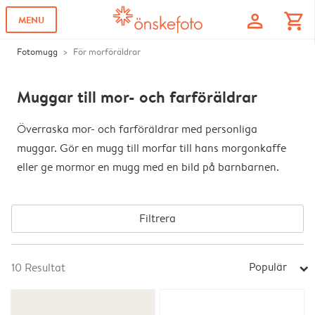
profile
shopping_cart
MENU
Fotomugg
För morföräldrar
Muggar till mor- och farföräldrar
Överraska mor- och farföräldrar med personliga
muggar. Gör en mugg till morfar till hans morgonkaffe
eller ge mormor en mugg med en bild på barnbarnen.
Filtrera
Populär
10
Resultat
arrow_right