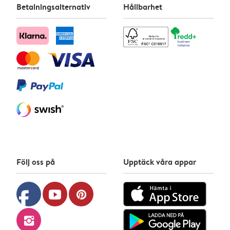
Betalningsalternativ
Hållbarhet
Följ oss på
Upptäck våra appar
facebook
youtube
pinterest
instagram