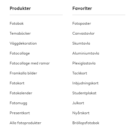
Produkter
Favoriter
Fotobok
Fotoposter
Temaböcker
Canvastavlor
Väggdekoration
Skumtavla
Fotocollage
Aluminiumtavla
Fotocollage med ramar
Plexiglastavla
Framkalla bilder
Tackkort
Fotokort
Inbjudningskort
Fotokalender
Studentplakat
Fotomugg
Julkort
Presentkort
Nyårskort
Alla fotoprodukter
Bröllopsfotobok