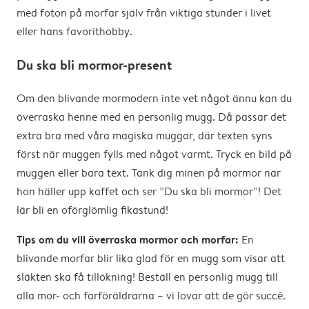
med foton på morfar själv från viktiga stunder i livet
eller hans favorithobby.
Du ska bli mormor-present
Om den blivande mormodern inte vet något ännu kan du
överraska henne med en personlig mugg. Då passar det
extra bra med våra magiska muggar, där texten syns
först när muggen fylls med något varmt. Tryck en bild på
muggen eller bara text. Tänk dig minen på mormor när
hon häller upp kaffet och ser ”Du ska bli mormor”! Det
lär bli en oförglömlig fikastund!
Tips om du vill överraska mormor och morfar:
En
blivande morfar blir lika glad för en mugg som visar att
släkten ska få tillökning! Beställ en personlig mugg till
alla mor- och farföräldrarna – vi lovar att de gör succé.