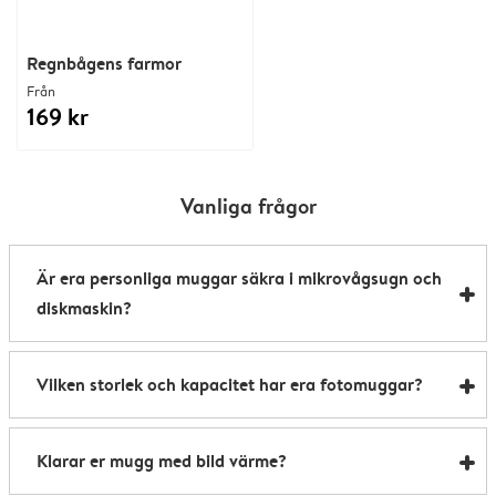
Regnbågens farmor
Från
169 kr
Vanliga frågor
Är era personliga muggar säkra i mikrovågsugn och
diskmaskin?
Våra personanpassade muggar är både
Vilken storlek och kapacitet har era fotomuggar?
mikrovågsugns- och diskmaskinståliga. Enda
undantaget är våra värmeskiftande muggar. De är
Våra muggar är 8,2 x 9,5 cm och rymmer upp till 285
mikrovågsugnssäkra, men måste handdiskas för att
Klarar er mugg med bild värme?
ml – perfekta för en härlig, tillfredsställande varm
behålla sin effekt.
dryck i din personliga kopp.