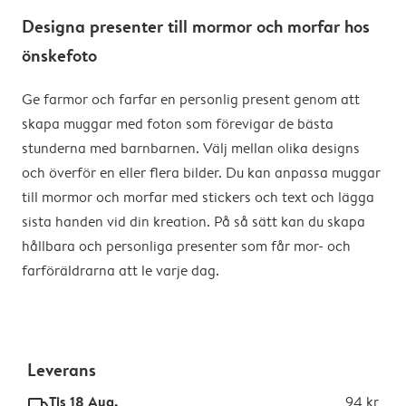
Designa presenter till mormor och morfar hos
önskefoto
Ge farmor och farfar en personlig present genom att
skapa muggar med foton som förevigar de bästa
stunderna med barnbarnen. Välj mellan olika designs
och överför en eller flera bilder. Du kan anpassa muggar
till mormor och morfar med stickers och text och lägga
sista handen vid din kreation. På så sätt kan du skapa
hållbara och personliga presenter som får mor- och
farföräldrarna att le varje dag.
Leverans
Tis 18 Aug.
94 kr
delivery_standard_v2