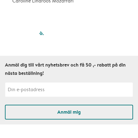
Caroline Lindroos Mozaffari
filled-pagination
outlined-paginatio
outlined-paginat
outlined-pagin
outlined-pag
outlined-p
Anmäl dig till vårt nyhetsbrev och få 50 ,- rabatt på din
nästa beställning!
Anmäl mig