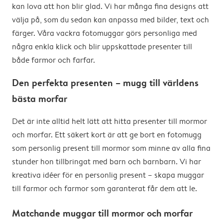
eventuella kostnader som kan tillkomma i landet –
kan lova att hon blir glad. Vi har många fina designs att
såsom tullar, importmoms och tullhanteringsavgifter.
välja på, som du sedan kan anpassa med bilder, text och
Vi ansvarar inte för dessa kostnader. Om du vill veta i
färger. Våra vackra fotomuggar görs personliga med
förväg om din beställning omfattas av importtullar
några enkla klick och blir uppskattade presenter till
rekommenderar vi att du kontaktar ditt lokala
både farmor och farfar.
tullkontor för mer information.
Den perfekta presenten – mugg till världens
bästa morfar
Det är inte alltid helt lätt att hitta presenter till mormor
och morfar. Ett säkert kort är att ge bort en fotomugg
som personlig present till mormor som minne av alla fina
stunder hon tillbringat med barn och barnbarn. Vi har
kreativa idéer för en personlig present – skapa muggar
till farmor och farmor som garanterat får dem att le.
Matchande muggar till mormor och morfar