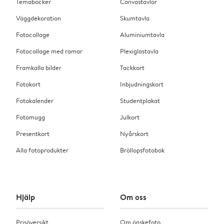
Temaböcker
Canvastavlor
Väggdekoration
Skumtavla
Fotocollage
Aluminiumtavla
Fotocollage med ramar
Plexiglastavla
Framkalla bilder
Tackkort
Fotokort
Inbjudningskort
Fotokalender
Studentplakat
Fotomugg
Julkort
Presentkort
Nyårskort
Alla fotoprodukter
Bröllopsfotobok
Hjälp
Om oss
Prisöversikt
Om önskefoto