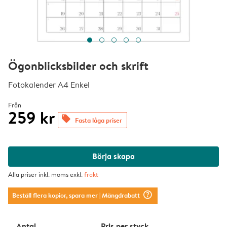
Ögonblicksbilder och skrift
Fotokalender A4 Enkel
Från
259 kr
offers
Fasta låga priser
Börja skapa
Alla priser inkl. moms exkl.
frakt
question_mark_circle
Beställ flera kopior, spara mer
| Mängdrabatt
Antal
Pris per styck