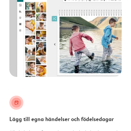
calendar_plus
Lägg till egna händelser och födelsedagar