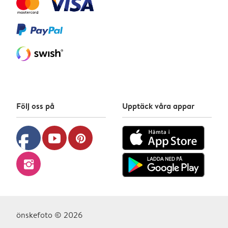
Följ oss på
Upptäck våra appar
facebook
youtube
pinterest
instagram
önskefoto © 2026