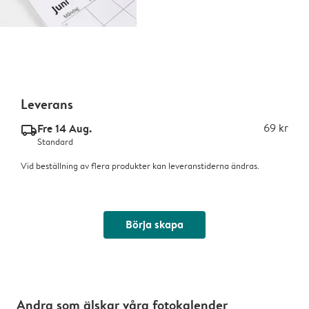
Leverans
Fre 14 Aug.
69 kr
delivery_standard_v2
Standard
Vid beställning av flera produkter kan leveranstiderna ändras.
Börja skapa
Andra som älskar våra fotokalender