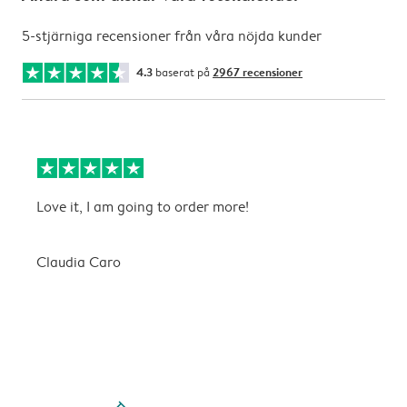
5-stjärniga recensioner från våra nöjda kunder
4.3
baserat på
2967 recensioner
Love it, I am going to order more!
B
ä
Claudia Caro
C