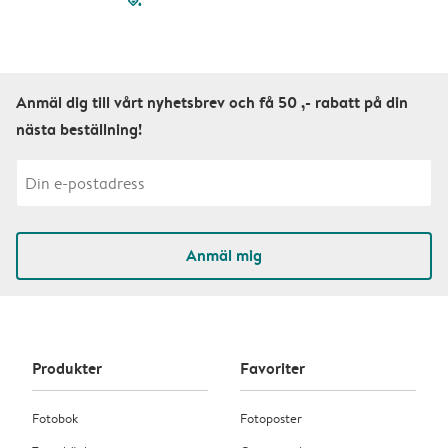
filled-pagination
outlined-paginatio
outlined-paginat
outlined-pagin
outlined-pag
outlined-p
Anmäl dig till vårt nyhetsbrev och få 50 ,- rabatt på din
nästa beställning!
Anmäl mig
Produkter
Favoriter
Fotobok
Fotoposter