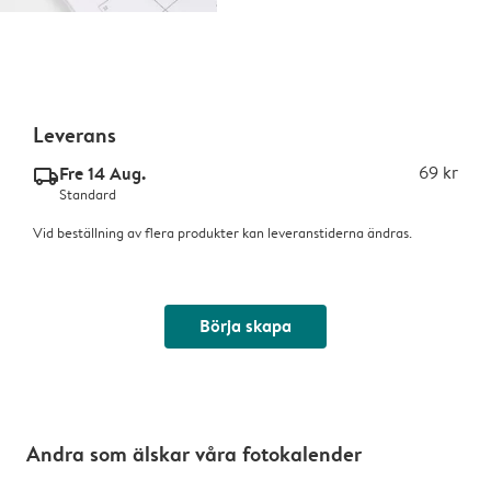
Leverans
Fre 14 Aug.
69 kr
delivery_standard_v2
Standard
Vid beställning av flera produkter kan leveranstiderna ändras.
Börja skapa
Andra som älskar våra fotokalender