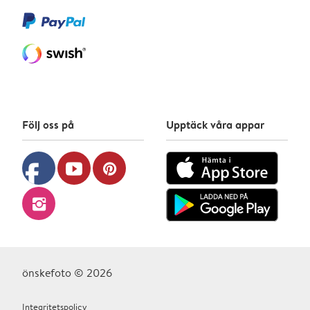
Följ oss på
Upptäck våra appar
facebook
youtube
pinterest
instagram
önskefoto © 2026
Integritetspolicy