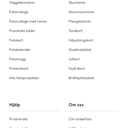
Väggdekoration
Skumtavla
Fotocollage
Aluminiumtavla
Fotocollage med ramar
Plexiglastavla
Framkalla bilder
Tackkort
Fotokort
Inbjudningskort
Fotokalender
Studentplakat
Fotomugg
Julkort
Presentkort
Nyårskort
Alla fotoprodukter
Bröllopsfotobok
Hjälp
Om oss
Prisöversikt
Om önskefoto