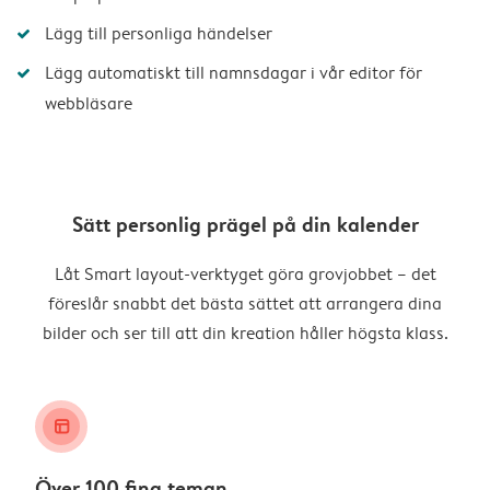
Lägg till personliga händelser
Lägg automatiskt till namnsdagar i vår editor för
webbläsare
Sätt personlig prägel på din kalender
Låt Smart layout-verktyget göra grovjobbet – det
föreslår snabbt det bästa sättet att arrangera dina
bilder och ser till att din kreation håller högsta klass.
layout_alt
Över 100 fina teman