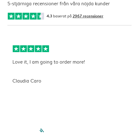
5-stjärniga recensioner från våra nöjda kunder
4.3
baserat på
2967 recensioner
Love it, I am going to order more!
B
ä
Claudia Caro
C
filled-pagination
outlined-paginatio
outlined-paginat
outlined-pagin
outlined-pag
outlined-p