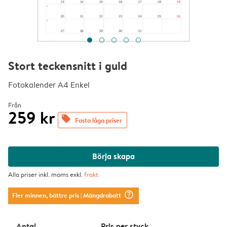
Stort teckensnitt i guld
Fotokalender A4 Enkel
Från
259 kr
offers
Fasta låga priser
Börja skapa
Alla priser inkl. moms exkl.
frakt
question_mark_circle
Fler minnen, bättre pris
| Mängdrabatt
Antal
Pris per styck