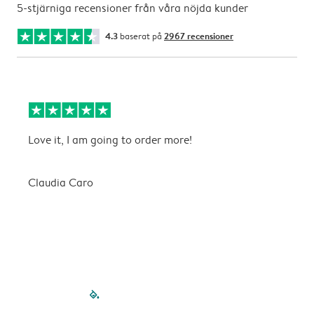
5-stjärniga recensioner från våra nöjda kunder
4.3
baserat på
2967 recensioner
Love it, I am going to order more!
B
ä
Claudia Caro
C
filled-pagination
outlined-paginatio
outlined-paginat
outlined-pagin
outlined-pag
outlined-p