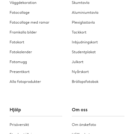
Väggdekoration
Skumtavla
Fotocollage
Aluminiumtavla
Fotocollage med ramar
Plexiglastavla
Framkalla bilder
Tackkort
Fotokort
Inbjudningskort
Fotokalender
Studentplakat
Fotomugg
Julkort
Presentkort
Nyårskort
Alla fotoprodukter
Bröllopsfotobok
Hjälp
Om oss
Prisöversikt
Om önskefoto