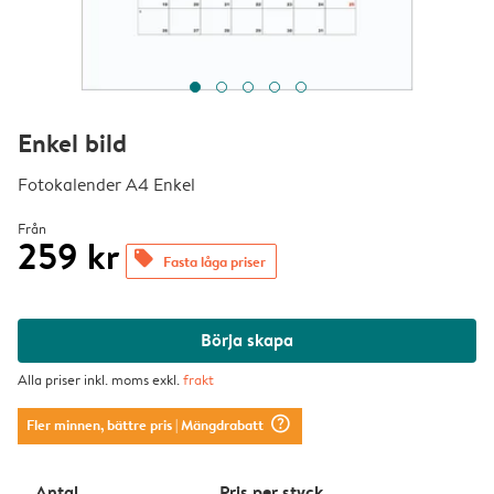
Enkel bild
Fotokalender A4 Enkel
Från
259 kr
offers
Fasta låga priser
Börja skapa
Alla priser inkl. moms exkl.
frakt
question_mark_circle
Fler minnen, bättre pris
| Mängdrabatt
Antal
Pris per styck