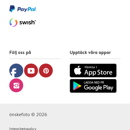
Följ oss på
Upptäck våra appar
facebook
youtube
pinterest
instagram
önskefoto © 2026
Integritetspolicy