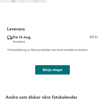
Leverans
Fre 14 Aug.
69 kr
delivery_standard_v2
Standard
Vid beställning av flera produkter kan leveranstiderna ändras.
Börja skapa
Andra som älskar våra fotokalender