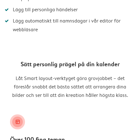
Lägg till personliga händelser
Lägg automatiskt till namnsdagar i vår editor för
webbläsare
Sätt personlig prägel på din kalender
Låt Smart layout-verktyget göra grovjobbet – det
föreslår snabbt det bästa sättet att arrangera dina
bilder och ser till att din kreation håller högsta klass.
layout_alt
Över 100 fina teman