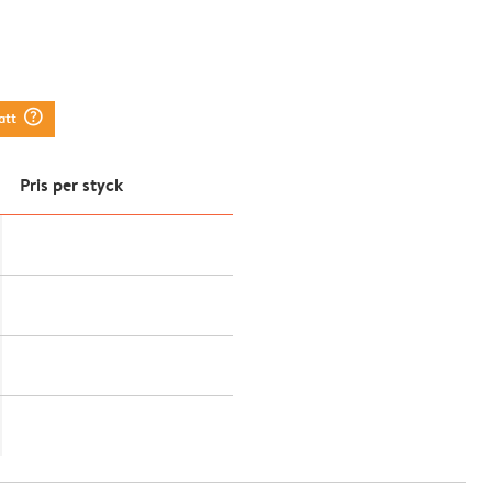
question_mark_circle
att
Pris per styck