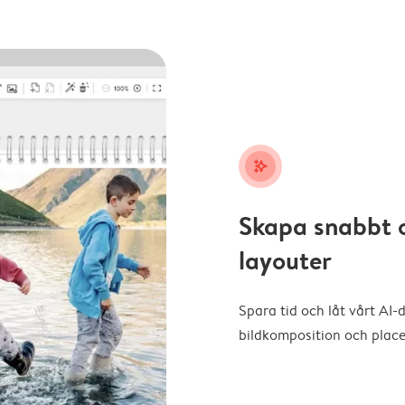
stars_plus
Skapa snabbt 
layouter
Spara tid och låt vårt AI-
bildkomposition och placer