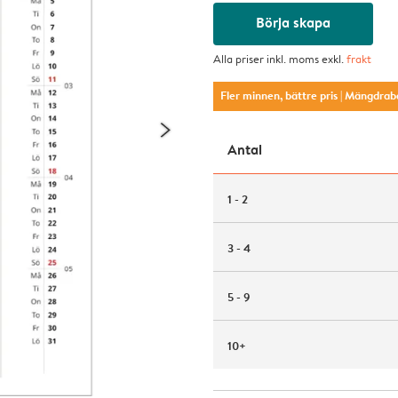
Börja skapa
Alla priser inkl. moms exkl.
frakt
Fler minnen, bättre pris
| Mängdrab
Antal
1 - 2
3 - 4
5 - 9
10+