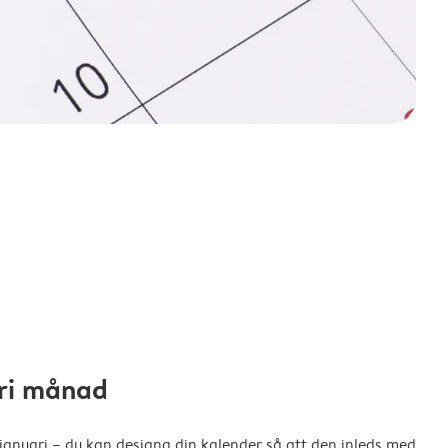
fri månad
 januari – du kan designa din kalender så att den inleds med