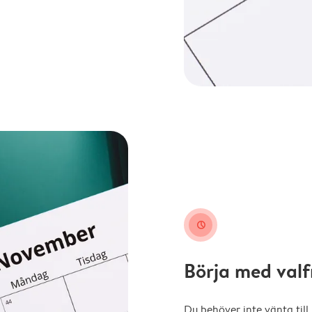
clock
Börja med val
Du behöver inte vänta till