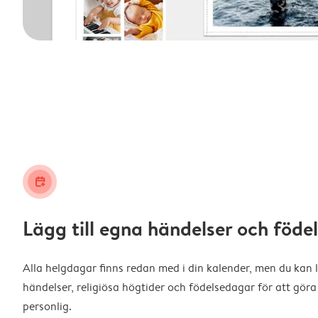
calendar_plus
Lägg till egna händelser och föd
Alla helgdagar finns redan med i din kalender, men du kan l
händelser, religiösa högtider och födelsedagar för att gö
personlig.