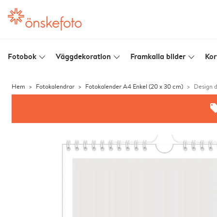
Fotobok
Väggdekoration
Framkalla bilder
Kor
slim_arrow_down
slim_arrow_down
slim_arrow_down
Hem
Fotokalendrar
Fotokalender A4 Enkel (20 x 30 cm)
Design d
offe