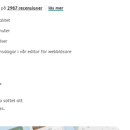
2967 recensioner
läs mer
 på
alitet
nuter
lser
nsdagar i vår editor för webbläsare
r
 sättet att
ss.