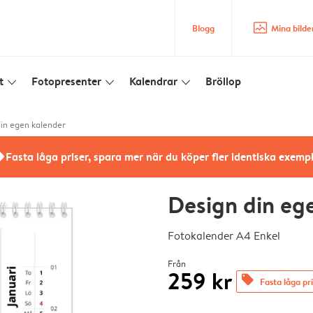
image_placeholder
Blogg
Mina bilde
t
Fotopresenter
Kalendrar
Bröllop
slim_arrow_down
slim_arrow_down
slim_arrow_down
in egen kalender
rs
Fasta låga priser, spara mer när du köper fler identiska exemp
Design din eg
Fotokalender A4 Enkel
Från
259 kr
offers
Fasta låga pr