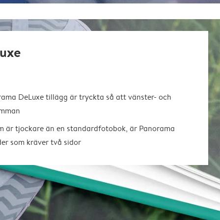
uxe
ma DeLuxe tillägg är tryckta så att vänster- och
samman
m är tjockare än en standardfotobok, är Panorama
der som kräver två sidor