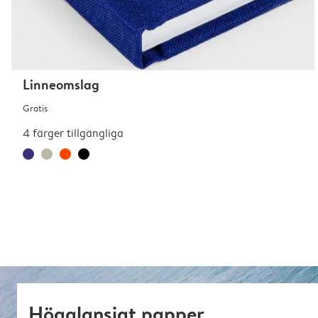
Linneomslag
Gratis
4 färger tillgängliga
Högglansigt papper