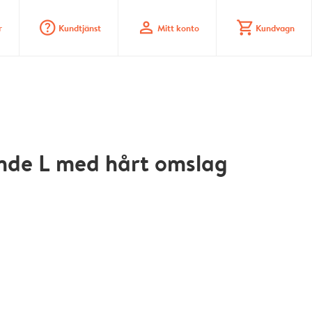
question_mark_circle
profile
shopping_cart
r
Kundtjänst
Mitt konto
Kundvagn
nde L med hårt omslag