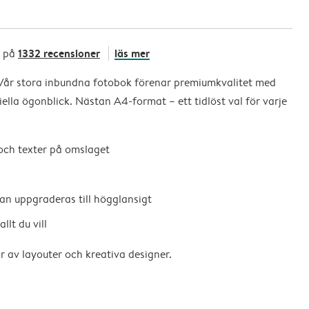
1332 recensioner
läs mer
t på
 Vår stora inbundna fotobok förenar premiumkvalitet med
ella ögonblick. Nästan A4-format – ett tidlöst val för varje
 och texter på omslaget
an uppgraderas till högglansigt
llt du vill
 av layouter och kreativa designer.