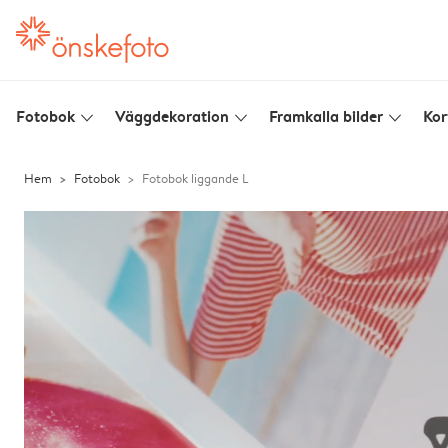
Fotobok
Väggdekoration
Framkalla bilder
Kor
slim_arrow_down
slim_arrow_down
slim_arrow_down
Hem
Fotobok
Fotobok liggande L