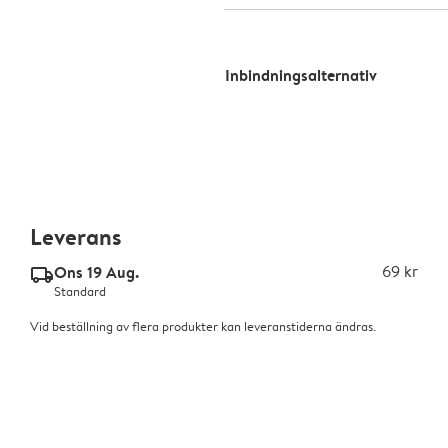
Inbindningsalternativ
Leverans
Ons 19 Aug.
69 kr
delivery_standard_v2
Standard
Vid beställning av flera produkter kan leveranstiderna ändras.