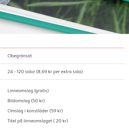
Obegränsat
24
-
120
sidor (
8,69 kr
per extra sida)
Linneomslag (
gratis
)
Bildomslag (
50 kr
)
Omslag i konstläder (
59 kr
)
Titel på linneomslaget (
20 kr
)