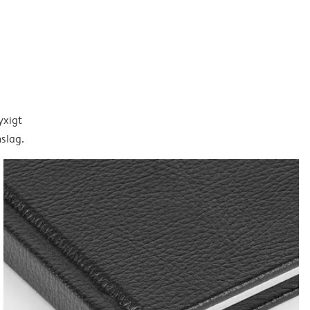
yxigt
slag.