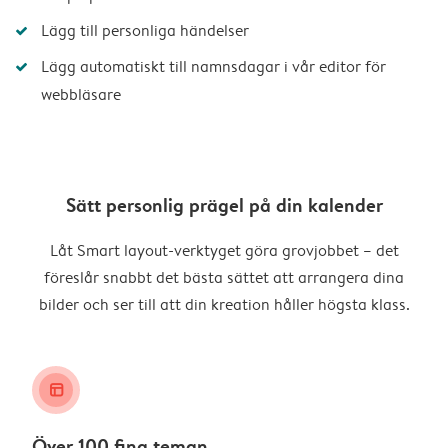
Lägg till personliga händelser
Lägg automatiskt till namnsdagar i vår editor för
webbläsare
Sätt personlig prägel på din kalender
Låt Smart layout-verktyget göra grovjobbet – det
föreslår snabbt det bästa sättet att arrangera dina
bilder och ser till att din kreation håller högsta klass.
layout_alt
Över 100 fina teman