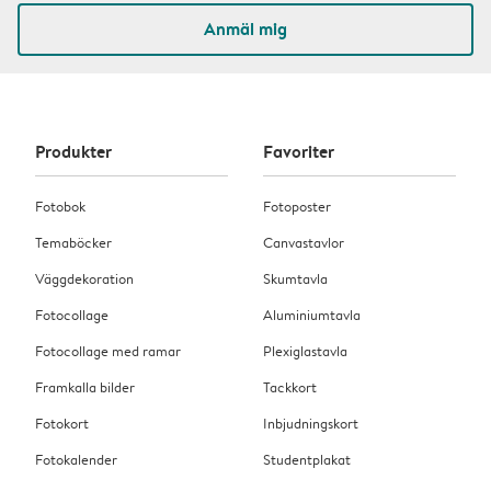
Anmäl mig
Produkter
Favoriter
Fotobok
Fotoposter
Temaböcker
Canvastavlor
Väggdekoration
Skumtavla
Fotocollage
Aluminiumtavla
Fotocollage med ramar
Plexiglastavla
Framkalla bilder
Tackkort
Fotokort
Inbjudningskort
Fotokalender
Studentplakat