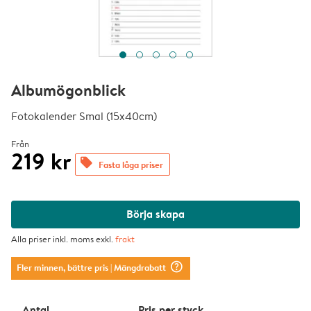
Albumögonblick
Fotokalender Smal (15x40cm)
Från
219 kr
offers
Fasta låga priser
Börja skapa
Alla priser inkl. moms exkl.
frakt
question_mark_circle
Fler minnen, bättre pris
| Mängdrabatt
Antal
Pris per styck