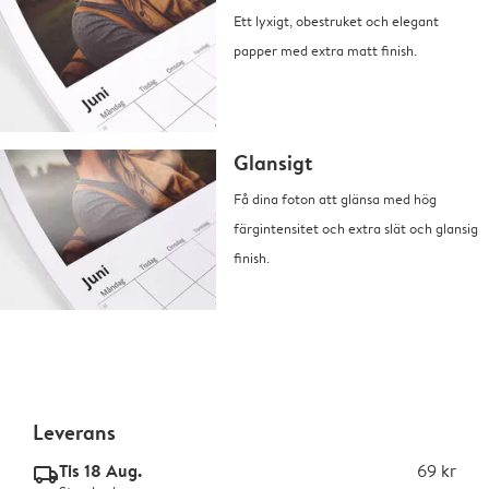
Ett lyxigt, obestruket och elegant
papper med extra matt finish.
Glansigt
Få dina foton att glänsa med hög
färgintensitet och extra slät och glansig
finish.
Leverans
Tis 18 Aug.
69 kr
delivery_standard_v2