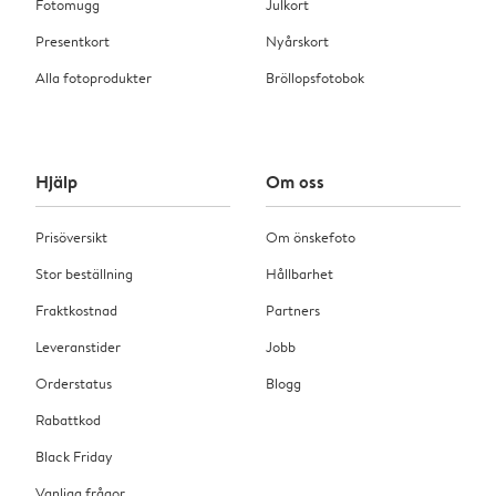
Fotomugg
Julkort
Presentkort
Nyårskort
Alla fotoprodukter
Bröllopsfotobok
Hjälp
Om oss
Prisöversikt
Om önskefoto
Stor beställning
Hållbarhet
Fraktkostnad
Partners
Leveranstider
Jobb
Orderstatus
Blogg
Rabattkod
Black Friday
Vanliga frågor