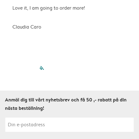
Love it, I am going to order more!
H
Claudia Caro
E
filled-pagination
outlined-paginatio
outlined-paginat
outlined-pagin
outlined-pag
outlined-p
Anmäl dig till vårt nyhetsbrev och få 50 ,- rabatt på din
nästa beställning!