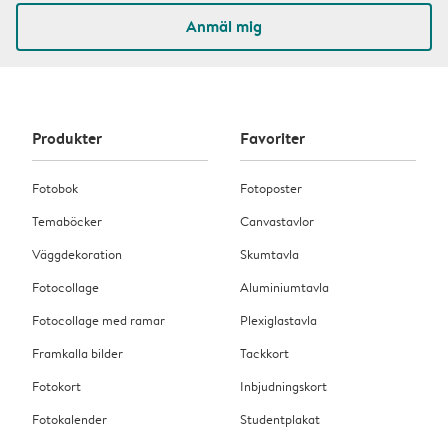
Anmäl mig
Produkter
Favoriter
Fotobok
Fotoposter
Temaböcker
Canvastavlor
Väggdekoration
Skumtavla
Fotocollage
Aluminiumtavla
Fotocollage med ramar
Plexiglastavla
Framkalla bilder
Tackkort
Fotokort
Inbjudningskort
Fotokalender
Studentplakat