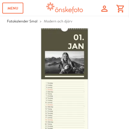
profile
shopping_cart
MENU
Fotokalender Smal
Modern och djärv