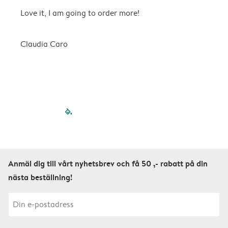
Love it, I am going to order more!
H
Claudia Caro
E
filled-pagination
outlined-paginatio
outlined-paginat
outlined-pagin
outlined-pag
outlined-p
Anmäl dig till vårt nyhetsbrev och få 50 ,- rabatt på din
nästa beställning!