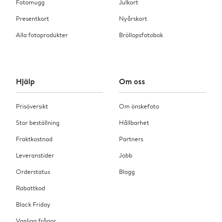
Fotomugg
Julkort
Presentkort
Nyårskort
Alla fotoprodukter
Bröllopsfotobok
Hjälp
Om oss
Prisöversikt
Om önskefoto
Stor beställning
Hållbarhet
Fraktkostnad
Partners
Leveranstider
Jobb
Orderstatus
Blogg
Rabattkod
Black Friday
Vanliga frågor