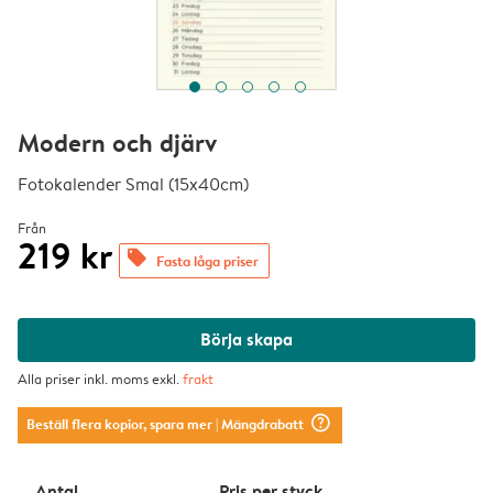
Modern och djärv
Fotokalender Smal (15x40cm)
Från
219 kr
offers
Fasta låga priser
Börja skapa
Alla priser inkl. moms exkl.
frakt
question_mark_circle
Beställ flera kopior, spara mer
| Mängdrabatt
Antal
Pris per styck