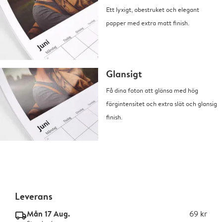
Ett lyxigt, obestruket och elegant
papper med extra matt finish.
Glansigt
Få dina foton att glänsa med hög
färgintensitet och extra slät och glansig
finish.
Leverans
Mån 17 Aug.
69 kr
delivery_standard_v2