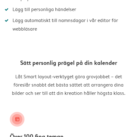
Lägg till personliga händelser
Lägg automatiskt till namnsdagar i vår editor för
webbläsare
Sätt personlig prägel på din kalender
Låt Smart layout-verktyget göra grovjobbet – det
föreslår snabbt det bästa sättet att arrangera dina
bilder och ser till att din kreation håller högsta klass.
layout_alt
Över 100 fina teman