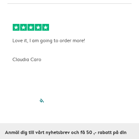
Love it, I am going to order more!
H
Claudia Caro
E
filled-pagination
outlined-paginatio
outlined-paginat
outlined-pagin
outlined-pag
outlined-p
Anmäl dig till vårt nyhetsbrev och få 50 ,- rabatt på din