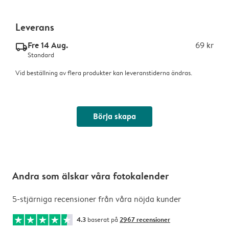
Leverans
Fre 14 Aug.
69 kr
delivery_standard_v2
Standard
Vid beställning av flera produkter kan leveranstiderna ändras.
Börja skapa
Andra som älskar våra fotokalender
5-stjärniga recensioner från våra nöjda kunder
4.3
baserat på
2967 recensioner