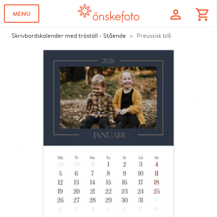
profile
shopping_cart
MENU
Skrivbordskalender med träställ - Stående
Preussisk blå