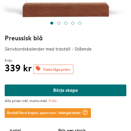
Preussisk blå
Skrivbordskalender med träställ - Stående
Från
339 kr
offers
Fasta låga priser
Börja skapa
Alla priser inkl. moms exkl.
frakt
question_mark_circle
Beställ flera kopior, spara mer
| Mängdrabatt
Antal
Pris per styck