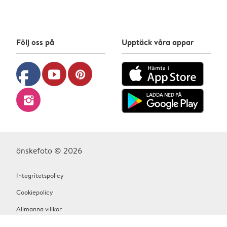
Följ oss på
Upptäck våra appar
facebook
youtube
pinterest
instagram
önskefoto © 2026
Integritetspolicy
Cookiepolicy
Allmänna villkor
Hjälp