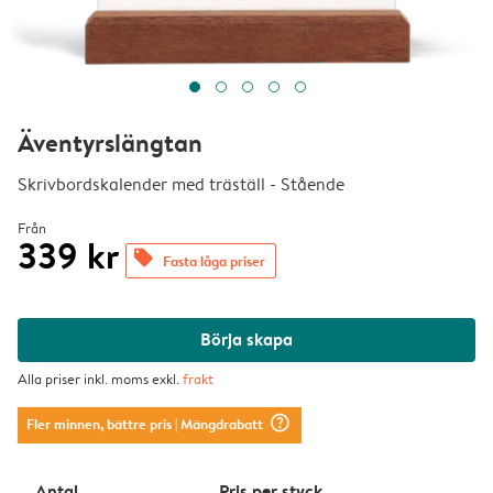
Äventyrslängtan
Skrivbordskalender med träställ - Stående
Från
339 kr
offers
Fasta låga priser
Börja skapa
Alla priser inkl. moms exkl.
frakt
question_mark_circle
Fler minnen, bättre pris
| Mängdrabatt
Antal
Pris per styck