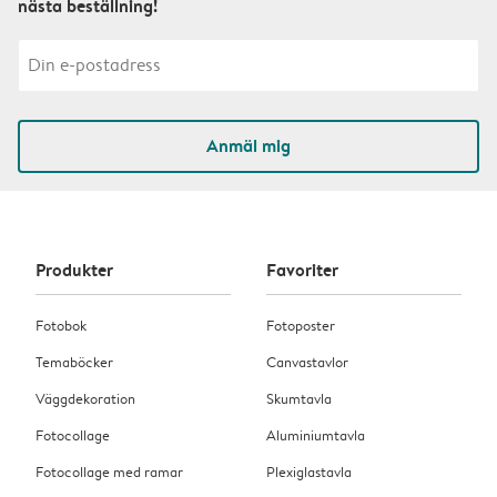
nästa beställning!
Anmäl mig
Produkter
Favoriter
Fotobok
Fotoposter
Temaböcker
Canvastavlor
Väggdekoration
Skumtavla
Fotocollage
Aluminiumtavla
Fotocollage med ramar
Plexiglastavla