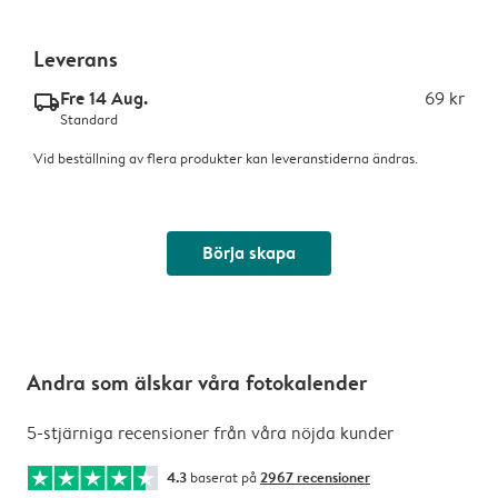
Leverans
Fre 14 Aug.
69 kr
delivery_standard_v2
Standard
Vid beställning av flera produkter kan leveranstiderna ändras.
Börja skapa
Andra som älskar våra fotokalender
5-stjärniga recensioner från våra nöjda kunder
4.3
baserat på
2967 recensioner