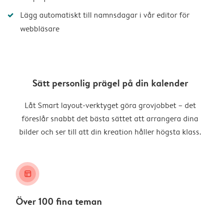
Lägg automatiskt till namnsdagar i vår editor för
webbläsare
Sätt personlig prägel på din kalender
Låt Smart layout-verktyget göra grovjobbet – det
föreslår snabbt det bästa sättet att arrangera dina
bilder och ser till att din kreation håller högsta klass.
layout_alt
Över 100 fina teman