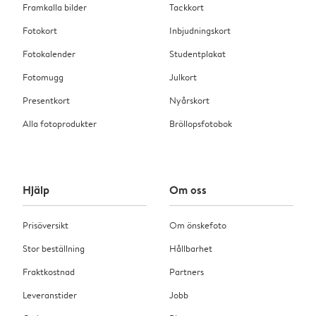
Framkalla bilder
Tackkort
Fotokort
Inbjudningskort
Fotokalender
Studentplakat
Fotomugg
Julkort
Presentkort
Nyårskort
Alla fotoprodukter
Bröllopsfotobok
Hjälp
Om oss
Prisöversikt
Om önskefoto
Stor beställning
Hållbarhet
Fraktkostnad
Partners
Leveranstider
Jobb