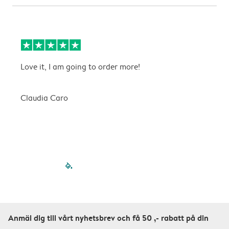
Love it, I am going to order more!
H
Claudia Caro
E
filled-pagination
outlined-paginatio
outlined-paginat
outlined-pagin
outlined-pag
outlined-p
Anmäl dig till vårt nyhetsbrev och få 50 ,- rabatt på din