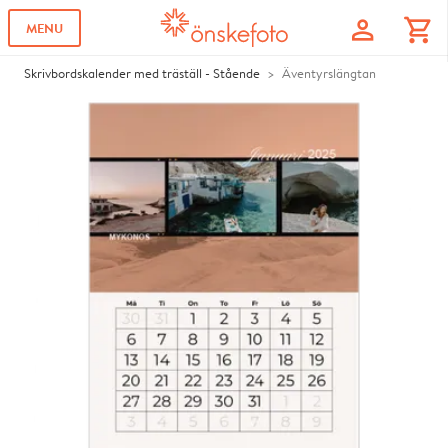
profile
shopping_cart
MENU
Skrivbordskalender med träställ - Stående
Äventyrslängtan