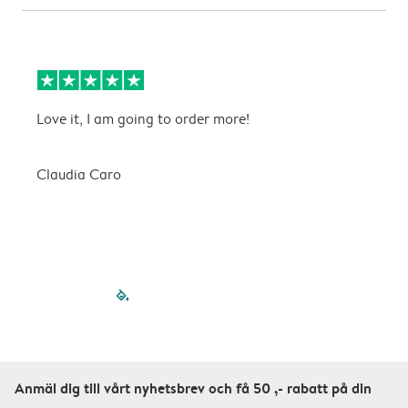
Love it, I am going to order more!
H
Claudia Caro
E
filled-pagination
outlined-paginatio
outlined-paginat
outlined-pagin
outlined-pag
outlined-p
Anmäl dig till vårt nyhetsbrev och få 50 ,- rabatt på din