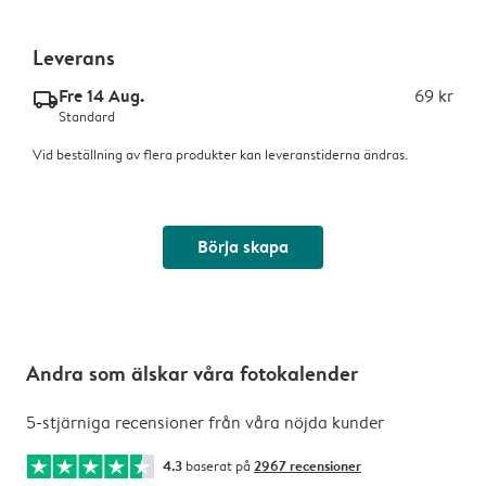
Leverans
Fre 14 Aug.
69 kr
delivery_standard_v2
Standard
Vid beställning av flera produkter kan leveranstiderna ändras.
Börja skapa
Andra som älskar våra fotokalender
5-stjärniga recensioner från våra nöjda kunder
4.3
baserat på
2967 recensioner