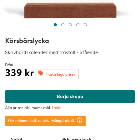
Körsbärslycka
Skrivbordskalender med träställ - Stående
Från
339 kr
offers
Fasta låga priser
Börja skapa
Alla priser inkl. moms exkl.
frakt
question_mark_circle
Fler minnen, bättre pris
| Mängdrabatt
Antal
Pris per styck