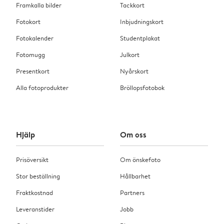
Framkalla bilder
Tackkort
Fotokort
Inbjudningskort
Fotokalender
Studentplakat
Fotomugg
Julkort
Presentkort
Nyårskort
Alla fotoprodukter
Bröllopsfotobok
Hjälp
Om oss
Prisöversikt
Om önskefoto
Stor beställning
Hållbarhet
Fraktkostnad
Partners
Leveranstider
Jobb