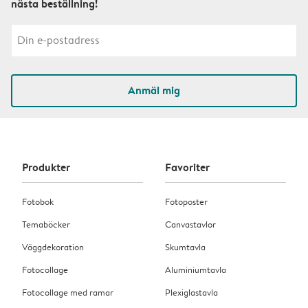
nästa beställning!
Anmäl mig
Produkter
Favoriter
Fotobok
Fotoposter
Temaböcker
Canvastavlor
Väggdekoration
Skumtavla
Fotocollage
Aluminiumtavla
Fotocollage med ramar
Plexiglastavla