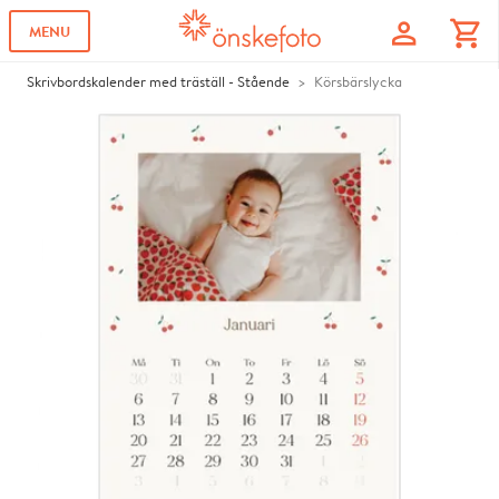
profile
shopping_cart
MENU
Skrivbordskalender med träställ - Stående
Körsbärslycka