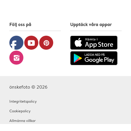
Följ oss på
Upptäck våra appar
facebook
youtube
pinterest
instagram
önskefoto © 2026
Integritetspolicy
Cookiepolicy
Allmänna villkor
Hjälp