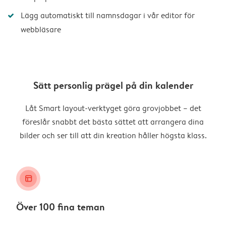
Lägg automatiskt till namnsdagar i vår editor för
webbläsare
Sätt personlig prägel på din kalender
Låt Smart layout-verktyget göra grovjobbet – det
föreslår snabbt det bästa sättet att arrangera dina
bilder och ser till att din kreation håller högsta klass.
layout_alt
Över 100 fina teman