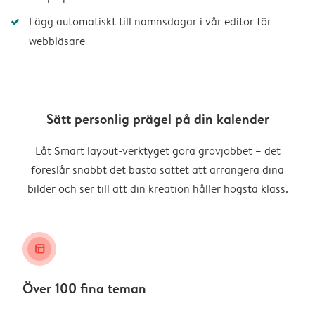
Lägg automatiskt till namnsdagar i vår editor för
webbläsare
Sätt personlig prägel på din kalender
Låt Smart layout-verktyget göra grovjobbet – det
föreslår snabbt det bästa sättet att arrangera dina
bilder och ser till att din kreation håller högsta klass.
layout_alt
Över 100 fina teman