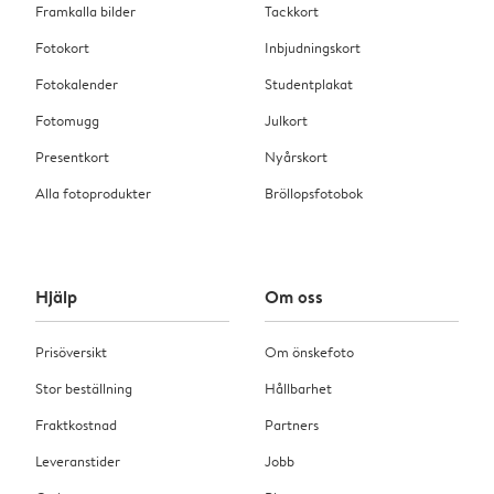
Framkalla bilder
Tackkort
Fotokort
Inbjudningskort
Fotokalender
Studentplakat
Fotomugg
Julkort
Presentkort
Nyårskort
Alla fotoprodukter
Bröllopsfotobok
Hjälp
Om oss
Prisöversikt
Om önskefoto
Stor beställning
Hållbarhet
Fraktkostnad
Partners
Leveranstider
Jobb