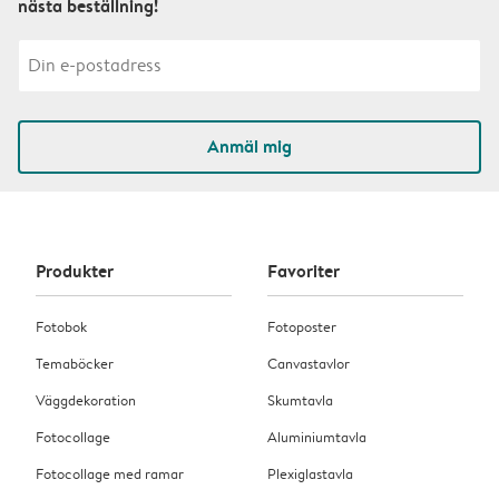
nästa beställning!
Anmäl mig
Produkter
Favoriter
Fotobok
Fotoposter
Temaböcker
Canvastavlor
Väggdekoration
Skumtavla
Fotocollage
Aluminiumtavla
Fotocollage med ramar
Plexiglastavla