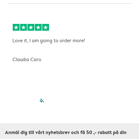
Love it, I am going to order more!
H
Claudia Caro
E
filled-pagination
outlined-paginatio
outlined-paginat
outlined-pagin
outlined-pag
outlined-p
Anmäl dig till vårt nyhetsbrev och få 50 ,- rabatt på din