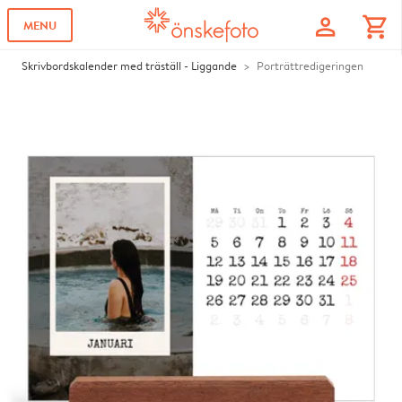
profile
shopping_cart
MENU
Skrivbordskalender med träställ - Liggande
Porträttredigeringen