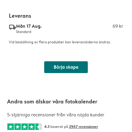
Leverans
Mån 17 Aug.
69 kr
delivery_standard_v2
Standard
Vid beställning av flera produkter kan leveranstiderna ändras.
Börja skapa
Andra som älskar våra fotokalender
5-stjärniga recensioner från våra nöjda kunder
4.3
baserat på
2967 recensioner