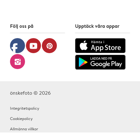
Följ oss på
Upptäck våra appar
facebook
youtube
pinterest
instagram
önskefoto © 2026
Integritetspolicy
Cookiepolicy
Allmänna villkor
Hjälp