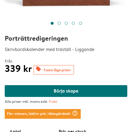
Porträttredigeringen
Skrivbordskalender med träställ - Liggande
Från
339 kr
offers
Fasta låga priser
Börja skapa
Alla priser inkl. moms exkl.
frakt
question_mark_circle
Fler minnen, bättre pris
| Mängdrabatt
Antal
Pris per styck