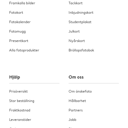
Framkalla bilder
Tackkort
Fotokort
Inbjudningskort
Fotokalender
Studentplakat
Fotomugg
Julkort
Presentkort
Nyårskort
Alla fotoprodukter
Bröllopsfotobok
Hjälp
Om oss
Prisöversikt
Om önskefoto
Stor beställning
Hållbarhet
Fraktkostnad
Partners
Leveranstider
Jobb