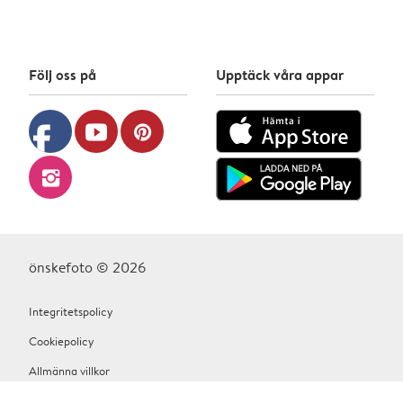
Följ oss på
Upptäck våra appar
facebook
youtube
pinterest
instagram
önskefoto © 2026
Integritetspolicy
Cookiepolicy
Allmänna villkor
Hjälp