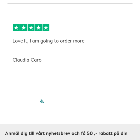
Love it, I am going to order more!
H
Claudia Caro
E
filled-pagination
outlined-paginatio
outlined-paginat
outlined-pagin
outlined-pag
outlined-p
Anmäl dig till vårt nyhetsbrev och få 50 ,- rabatt på din