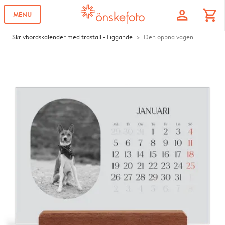
profile
shopping_cart
MENU
Skrivbordskalender med träställ - Liggande
Den öppna vägen