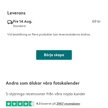
Leverans
Fre 14 Aug.
69 kr
delivery_standard_v2
Standard
Vid beställning av flera produkter kan leveranstiderna ändras.
Börja skapa
Andra som älskar våra fotokalender
5-stjärniga recensioner från våra nöjda kunder
4.3
baserat på
2967 recensioner