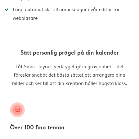
Lägg automatiskt till namnsdagar i vår editor för
webbläsare
Sätt personlig prägel på din kalender
Låt Smart layout-verktyget göra grovjobbet – det
föreslår snabbt det bästa sättet att arrangera dina
bilder och ser till att din kreation håller högsta klass.
layout_alt
Över 100 fina teman