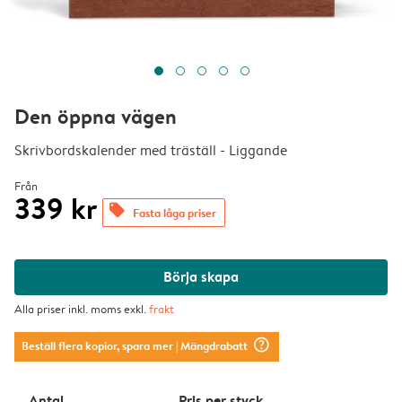
Den öppna vägen
Skrivbordskalender med träställ - Liggande
Från
339 kr
offers
Fasta låga priser
Börja skapa
Alla priser inkl. moms exkl.
frakt
question_mark_circle
Beställ flera kopior, spara mer
| Mängdrabatt
Antal
Pris per styck