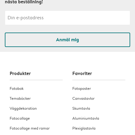
nästa beställning!
Anmäl mig
Produkter
Favoriter
Fotobok
Fotoposter
Temaböcker
Canvastavlor
Väggdekoration
Skumtavla
Fotocollage
Aluminiumtavla
Fotocollage med ramar
Plexiglastavla