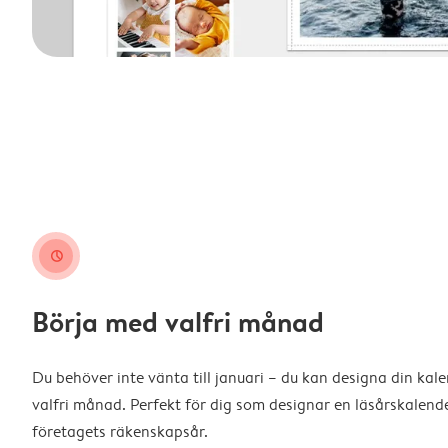
clock
Börja med valfri månad
Du behöver inte vänta till januari – du kan designa din kal
valfri månad. Perfekt för dig som designar en läsårskalende
företagets räkenskapsår.