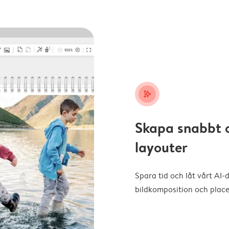
stars_plus
Skapa snabbt 
layouter
Spara tid och låt vårt AI-
bildkomposition och placer