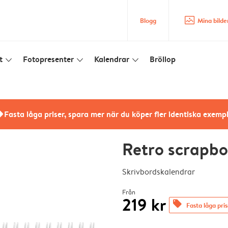
image_placeholder
Blogg
Mina bilde
t
Fotopresenter
Kalendrar
Bröllop
slim_arrow_down
slim_arrow_down
slim_arrow_down
rs
Fasta låga priser, spara mer när du köper fler identiska exemp
Retro scrapbo
Skrivbordskalendrar
Från
219 kr
offers
Fasta låga pri