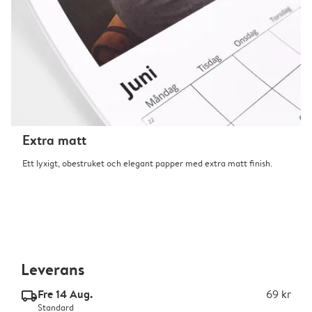
Extra matt
Ett lyxigt, obestruket och elegant papper med extra matt finish.
Leverans
Fre 14 Aug.
69 kr
delivery_standard_v2
Standard