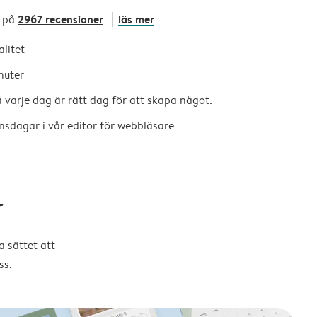
2967 recensioner
läs mer
 på
alitet
nuter
så varje dag är rätt dag för att skapa något.
nsdagar i vår editor för webbläsare
r
 sättet att
ss.