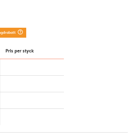
question_mark_circle
ngdrabatt
Pris per styck