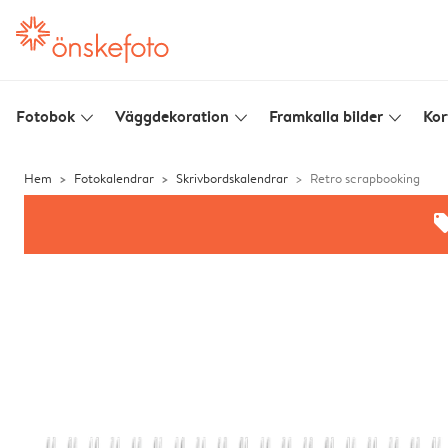
Fotobok
Väggdekoration
Framkalla bilder
Kor
slim_arrow_down
slim_arrow_down
slim_arrow_down
Hem
Fotokalendrar
Skrivbordskalendrar
Retro scrapbooking
offe