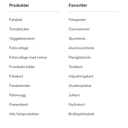
Produkter
Favoriter
Fotobok
Fotoposter
Temaböcker
Canvastavlor
Väggdekoration
Skumtavla
Fotocollage
Aluminiumtavla
Fotocollage med ramar
Plexiglastavla
Framkalla bilder
Tackkort
Fotokort
Inbjudningskort
Fotokalender
Studentplakat
Fotomugg
Julkort
Presentkort
Nyårskort
Alla fotoprodukter
Bröllopsfotobok