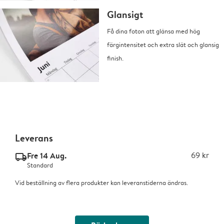
Glansigt
Få dina foton att glänsa med hög
färgintensitet och extra slät och glansig
finish.
Leverans
Fre 14 Aug.
69 kr
delivery_standard_v2
Standard
Vid beställning av flera produkter kan leveranstiderna ändras.