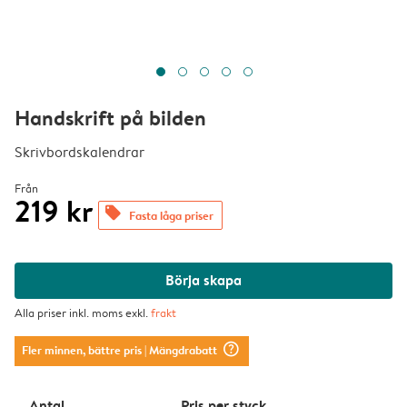
Handskrift på bilden
Skrivbordskalendrar
Från
219 kr
offers
Fasta låga priser
Börja skapa
Alla priser inkl. moms exkl.
frakt
question_mark_circle
Fler minnen, bättre pris
| Mängdrabatt
Antal
Pris per styck