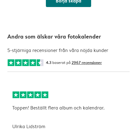
Börja skapa
Andra som älskar våra fotokalender
5-stjärniga recensioner från våra nöjda kunder
4.3
baserat på
2967 recensioner
Toppen! Beställt flera album och kalendrar.
S
Ulrika Lidström