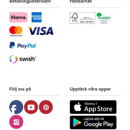
Betalningsalternativ
Hållbarhet
Följ oss på
Upptäck våra appar
facebook
youtube
pinterest
instagram