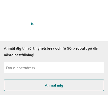
filled-pagination
outlined-paginatio
outlined-paginat
outlined-pagin
outlined-pag
outlined-p
Anmäl dig till vårt nyhetsbrev och få 50 ,- rabatt på din
nästa beställning!
Anmäl mig