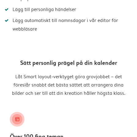
Lägg till personliga händelser
Lägg automatiskt till namnsdagar i vår editor för
webbläsare
Sätt personlig prägel på din kalender
Låt Smart layout-verktyget göra grovjobbet – det
föreslår snabbt det bästa sättet att arrangera dina
bilder och ser till att din kreation håller högsta klass.
layout_alt
Över 100 fina teman