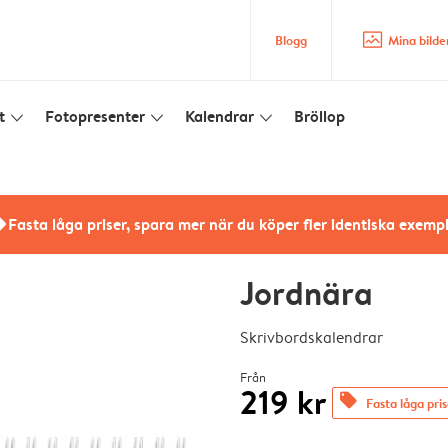
image_placeholder
Blogg
Mina bilde
t
Fotopresenter
Kalendrar
Bröllop
slim_arrow_down
slim_arrow_down
slim_arrow_down
rs
Fasta låga priser, spara mer när du köper fler identiska exemp
Jordnära
Skrivbordskalendrar
Från
219 kr
offers
Fasta låga pri