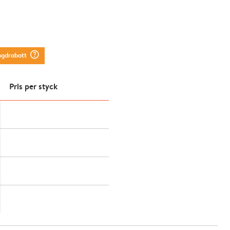
question_mark_circle
ngdrabatt
Pris per styck