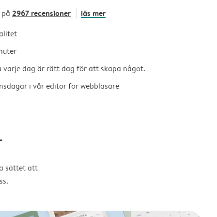
2967 recensioner
läs mer
 på
alitet
nuter
så varje dag är rätt dag för att skapa något.
nsdagar i vår editor för webbläsare
r
 sättet att
ss.