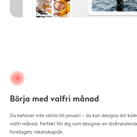
clock
Börja med valfri månad
Du behöver inte vänta till januari – du kan designa din kal
valfri månad. Perfekt för dig som designar en läsårskalende
företagets räkenskapsår.