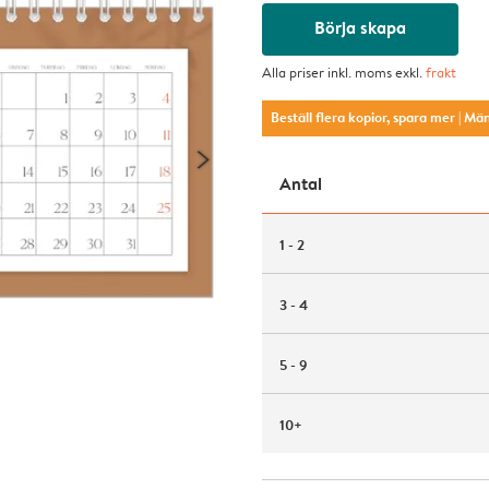
Börja skapa
Alla priser inkl. moms exkl.
frakt
Beställ flera kopior, spara mer
| Mä
Antal
1 - 2
3 - 4
5 - 9
10+