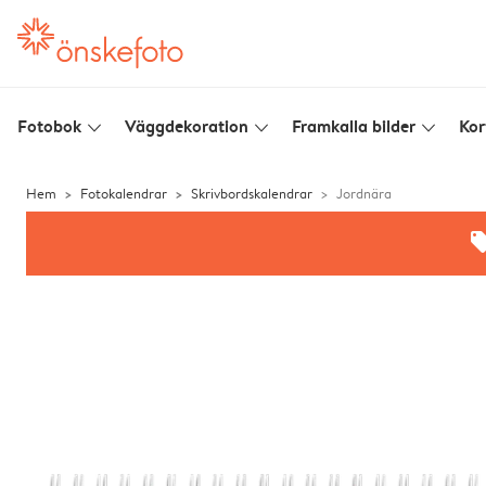
Fotobok
Väggdekoration
Framkalla bilder
Kor
slim_arrow_down
slim_arrow_down
slim_arrow_down
Hem
Fotokalendrar
Skrivbordskalendrar
Jordnära
offe