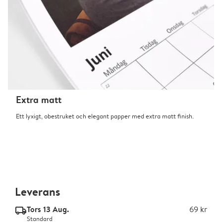
Extra matt
Ett lyxigt, obestruket och elegant papper med extra matt finish.
Leverans
Tors 13 Aug.
69 kr
delivery_standard_v2
Standard