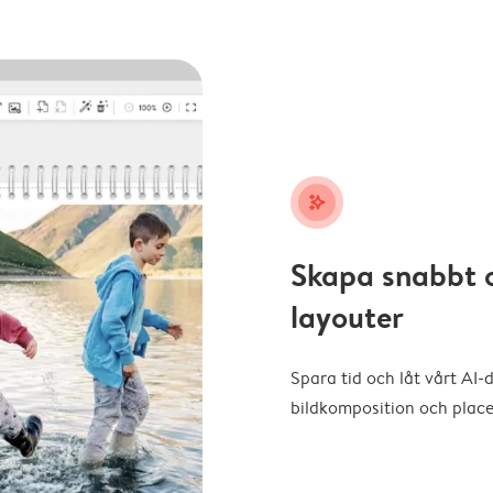
stars_plus
Skapa snabbt 
layouter
Spara tid och låt vårt AI-
bildkomposition och placer