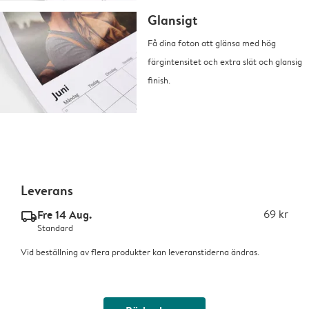
Glansigt
Få dina foton att glänsa med hög
färgintensitet och extra slät och glansig
finish.
Leverans
Fre 14 Aug.
69 kr
delivery_standard_v2
Standard
Vid beställning av flera produkter kan leveranstiderna ändras.