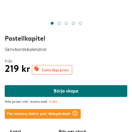
Pastellkapitel
Skrivbordskalendrar
Från
219 kr
offers
Fasta låga priser
Börja skapa
Alla priser inkl. moms exkl.
frakt
question_mark_circle
Fler minnen, bättre pris
| Mängdrabatt
Antal
Pris per styck