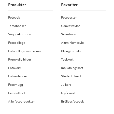
Produkter
Favoriter
Fotobok
Fotoposter
Temaböcker
Canvastavlor
Väggdekoration
Skumtavla
Fotocollage
Aluminiumtavla
Fotocollage med ramar
Plexiglastavla
Framkalla bilder
Tackkort
Fotokort
Inbjudningskort
Fotokalender
Studentplakat
Fotomugg
Julkort
Presentkort
Nyårskort
Alla fotoprodukter
Bröllopsfotobok