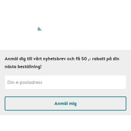
filled-pagination
outlined-paginatio
outlined-paginat
outlined-pagin
outlined-pag
outlined-p
Anmäl dig till vårt nyhetsbrev och få 50 ,- rabatt på din
nästa beställning!
Anmäl mig