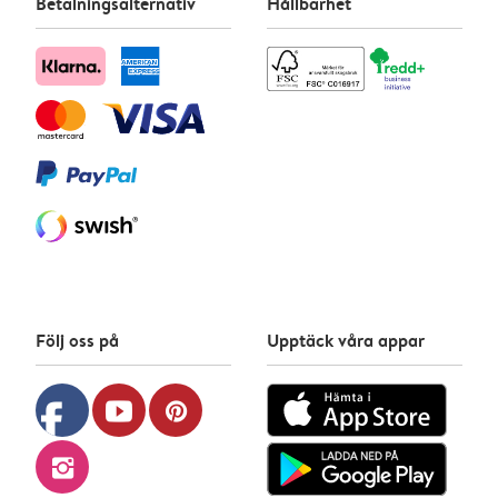
Betalningsalternativ
Hållbarhet
Följ oss på
Upptäck våra appar
facebook
youtube
pinterest
instagram