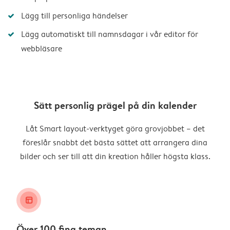
Lägg till personliga händelser
Lägg automatiskt till namnsdagar i vår editor för
webbläsare
Sätt personlig prägel på din kalender
Låt Smart layout-verktyget göra grovjobbet – det
föreslår snabbt det bästa sättet att arrangera dina
bilder och ser till att din kreation håller högsta klass.
layout_alt
Över 100 fina teman