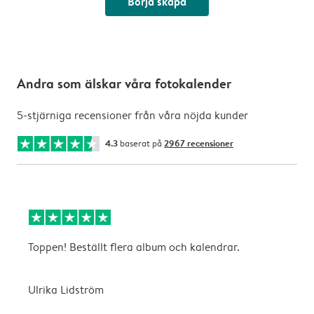
Börja skapa
Andra som älskar våra fotokalender
5-stjärniga recensioner från våra nöjda kunder
4.3
baserat på
2967 recensioner
Toppen! Beställt flera album och kalendrar.
S
Ulrika Lidström