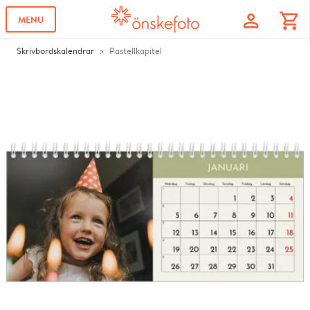
profile
shopping_cart
MENU
Skrivbordskalendrar
Pastellkapitel