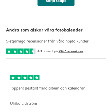
Börja skapa
Andra som älskar våra fotokalender
5-stjärniga recensioner från våra nöjda kunder
4.3
baserat på
2967 recensioner
Toppen! Beställt flera album och kalendrar.
S
Ulrika Lidström