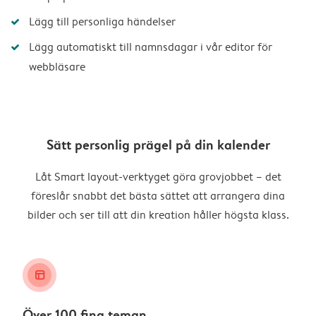
Lägg till personliga händelser
Lägg automatiskt till namnsdagar i vår editor för
webbläsare
Sätt personlig prägel på din kalender
Låt Smart layout-verktyget göra grovjobbet – det
föreslår snabbt det bästa sättet att arrangera dina
bilder och ser till att din kreation håller högsta klass.
layout_alt
Över 100 fina teman