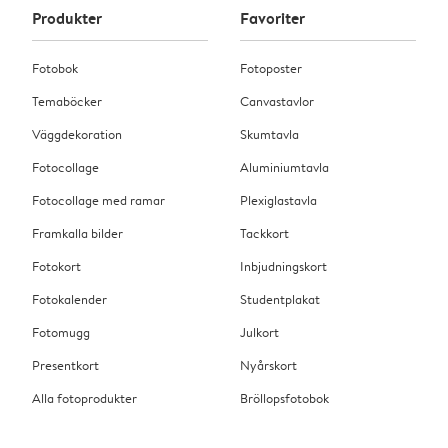
Produkter
Favoriter
Fotobok
Fotoposter
Temaböcker
Canvastavlor
Väggdekoration
Skumtavla
Fotocollage
Aluminiumtavla
Fotocollage med ramar
Plexiglastavla
Framkalla bilder
Tackkort
Fotokort
Inbjudningskort
Fotokalender
Studentplakat
Fotomugg
Julkort
Presentkort
Nyårskort
Alla fotoprodukter
Bröllopsfotobok