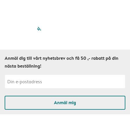
filled-pagination
outlined-paginatio
outlined-paginat
outlined-pagin
outlined-pag
outlined-p
Anmäl dig till vårt nyhetsbrev och få 50 ,- rabatt på din
nästa beställning!
Anmäl mig