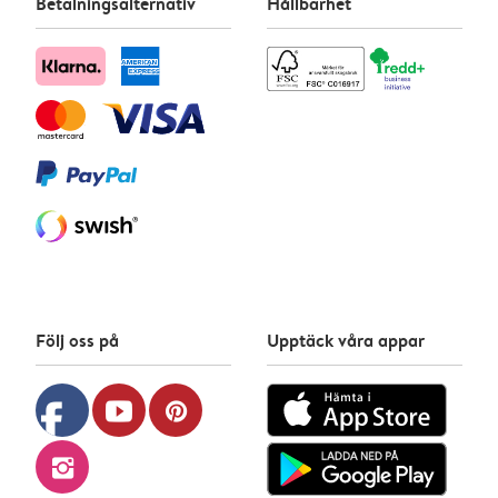
Betalningsalternativ
Hållbarhet
Följ oss på
Upptäck våra appar
facebook
youtube
pinterest
instagram