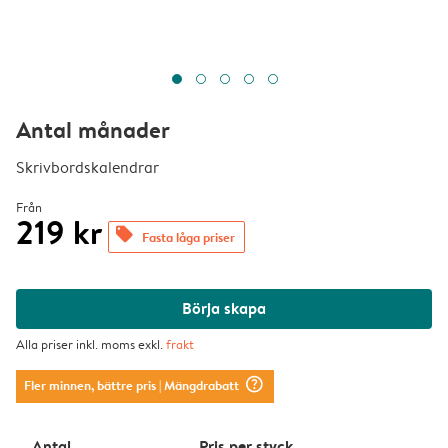
Antal månader
Skrivbordskalendrar
Från
219 kr
offers
Fasta låga priser
Börja skapa
Alla priser inkl. moms exkl.
frakt
question_mark_circle
Fler minnen, bättre pris
| Mängdrabatt
Antal
Pris per styck