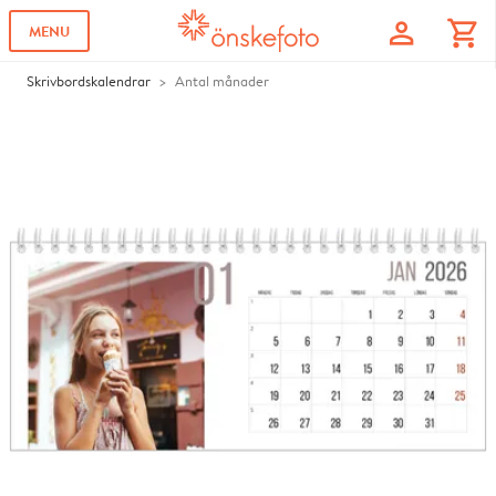
profile
shopping_cart
MENU
Skrivbordskalendrar
Antal månader