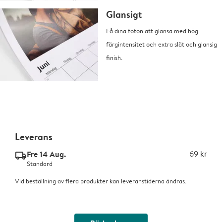
Glansigt
Få dina foton att glänsa med hög
färgintensitet och extra slät och glansig
finish.
Leverans
Fre 14 Aug.
69 kr
delivery_standard_v2
Standard
Vid beställning av flera produkter kan leveranstiderna ändras.