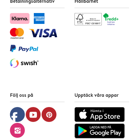
Betalningsalternativ
Hållbarhet
Följ oss på
Upptäck våra appar
facebook
youtube
pinterest
instagram