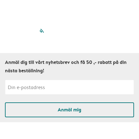
filled-pagination
outlined-paginatio
outlined-paginat
outlined-pagin
outlined-pag
outlined-p
Anmäl dig till vårt nyhetsbrev och få 50 ,- rabatt på din
nästa beställning!
Anmäl mig