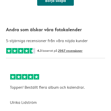
Börja skapa
Andra som älskar våra fotokalender
5-stjärniga recensioner från våra nöjda kunder
4.3
baserat på
2967 recensioner
Toppen! Beställt flera album och kalendrar.
S
Ulrika Lidström