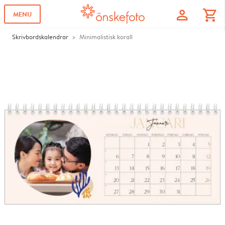
profile
shopping_cart
MENU
Skrivbordskalendrar
Minimalistisk korall