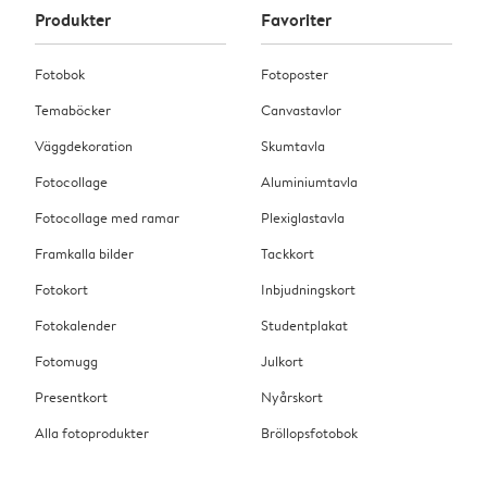
Produkter
Favoriter
Fotobok
Fotoposter
Temaböcker
Canvastavlor
Väggdekoration
Skumtavla
Fotocollage
Aluminiumtavla
Fotocollage med ramar
Plexiglastavla
Framkalla bilder
Tackkort
Fotokort
Inbjudningskort
Fotokalender
Studentplakat
Fotomugg
Julkort
Presentkort
Nyårskort
Alla fotoprodukter
Bröllopsfotobok