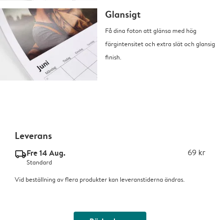
Glansigt
Få dina foton att glänsa med hög
färgintensitet och extra slät och glansig
finish.
Leverans
Fre 14 Aug.
69 kr
delivery_standard_v2
Standard
Vid beställning av flera produkter kan leveranstiderna ändras.