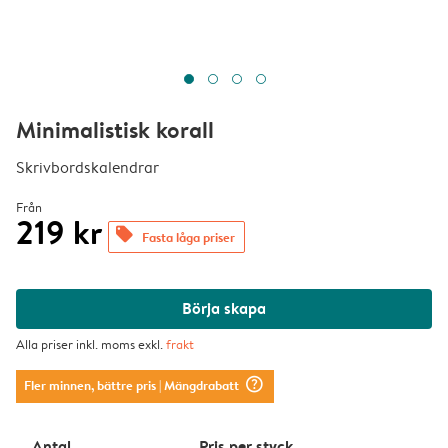
Minimalistisk korall
Skrivbordskalendrar
Från
219 kr
offers
Fasta låga priser
Börja skapa
Alla priser inkl. moms exkl.
frakt
question_mark_circle
Fler minnen, bättre pris
| Mängdrabatt
Antal
Pris per styck