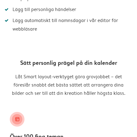
Lägg till personliga händelser
Lägg automatiskt till namnsdagar i vår editor för
webbläsare
Sätt personlig prägel på din kalender
Låt Smart layout-verktyget göra grovjobbet – det
föreslår snabbt det bästa sättet att arrangera dina
bilder och ser till att din kreation håller högsta klass.
layout_alt
Över 100 fina teman