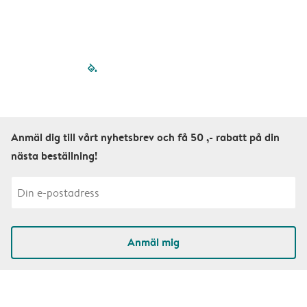
filled-pagination
outlined-paginatio
outlined-paginat
outlined-pagin
outlined-pag
outlined-p
Anmäl dig till vårt nyhetsbrev och få 50 ,- rabatt på din
nästa beställning!
Anmäl mig