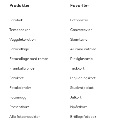
Produkter
Favoriter
Fotobok
Fotoposter
Temaböcker
Canvastavlor
Väggdekoration
Skumtavla
Fotocollage
Aluminiumtavla
Fotocollage med ramar
Plexiglastavla
Framkalla bilder
Tackkort
Fotokort
Inbjudningskort
Fotokalender
Studentplakat
Fotomugg
Julkort
Presentkort
Nyårskort
Alla fotoprodukter
Bröllopsfotobok