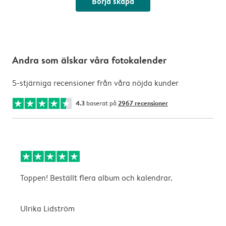
Börja skapa
Andra som älskar våra fotokalender
5-stjärniga recensioner från våra nöjda kunder
4.3
baserat på
2967 recensioner
Toppen! Beställt flera album och kalendrar.
S
Ulrika Lidström