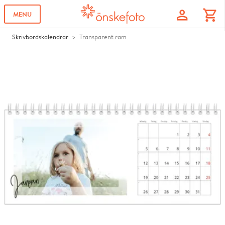
profile
shopping_cart
MENU
Skrivbordskalendrar
Transparent ram