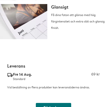
Glansigt
Få dina foton att glänsa med hög
färgintensitet och extra slät och glansig
finish.
Leverans
Fre 14 Aug.
69 kr
delivery_standard_v2
Standard
Vid beställning av flera produkter kan leveranstiderna ändras.