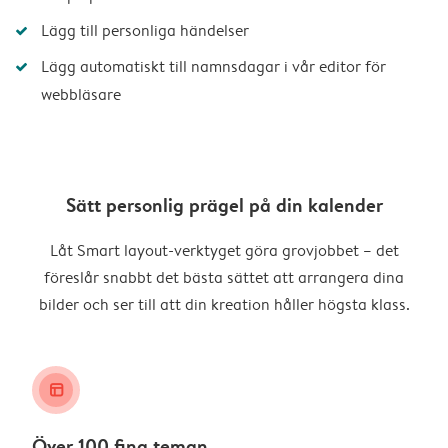
Lägg till personliga händelser
Lägg automatiskt till namnsdagar i vår editor för
webbläsare
Sätt personlig prägel på din kalender
Låt Smart layout-verktyget göra grovjobbet – det
föreslår snabbt det bästa sättet att arrangera dina
bilder och ser till att din kreation håller högsta klass.
layout_alt
Över 100 fina teman