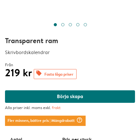
Transparent ram
Skrivbordskalendrar
Från
219 kr
offers
Fasta låga priser
Börja skapa
Alla priser inkl. moms exkl.
frakt
question_mark_circle
Fler minnen, bättre pris
| Mängdrabatt
Antal
Pris per styck