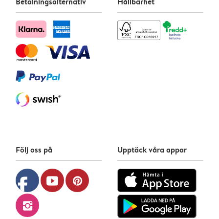
Betalningsalternativ
Hållbarhet
Följ oss på
Upptäck våra appar
facebook
youtube
pinterest
instagram