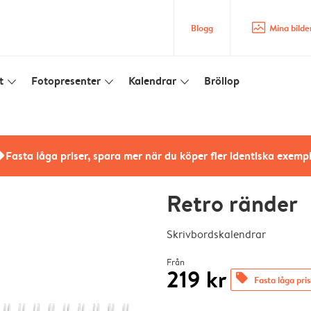
image_placeholder
Blogg
Mina bilde
t
Fotopresenter
Kalendrar
Bröllop
slim_arrow_down
slim_arrow_down
slim_arrow_down
rs
Fasta låga priser, spara mer när du köper fler identiska exemp
Retro ränder
Skrivbordskalendrar
Från
219 kr
offers
Fasta låga pri