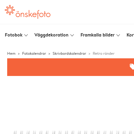
Fotobok
Väggdekoration
Framkalla bilder
Kor
slim_arrow_down
slim_arrow_down
slim_arrow_down
Hem
Fotokalendrar
Skrivbordskalendrar
Retro ränder
offe