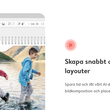
stars_plus
Skapa snabbt 
layouter
Spara tid och låt vårt AI-
bildkomposition och placer