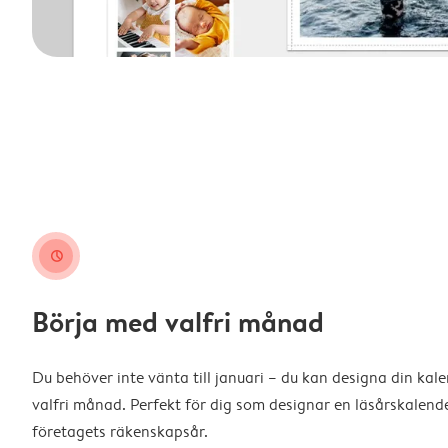
clock
Börja med valfri månad
Du behöver inte vänta till januari – du kan designa din kal
valfri månad. Perfekt för dig som designar en läsårskalende
företagets räkenskapsår.