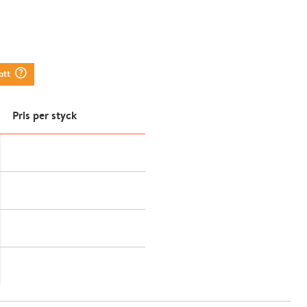
question_mark_circle
att
Pris per styck