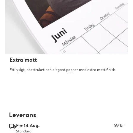
Extra matt
Ett lyxigt, obestruket och elegant papper med extra matt finish.
Leverans
Fre 14 Aug.
69 kr
delivery_standard_v2
Standard