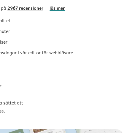
2967 recensioner
läs mer
 på
alitet
nuter
lser
nsdagar i vår editor för webbläsare
r
 sättet att
ss.