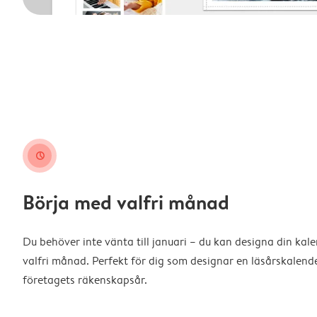
clock
Börja med valfri månad
Du behöver inte vänta till januari – du kan designa din kal
valfri månad. Perfekt för dig som designar en läsårskalende
företagets räkenskapsår.