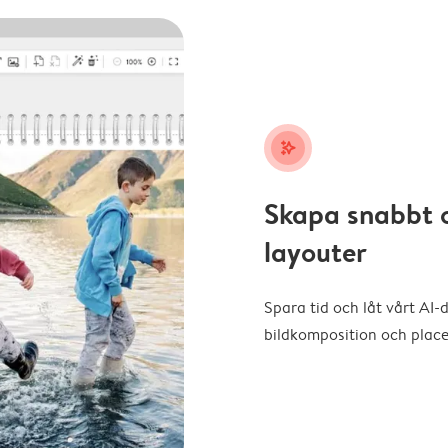
stars_plus
Skapa snabbt 
layouter
Spara tid och låt vårt AI-
bildkomposition och placer