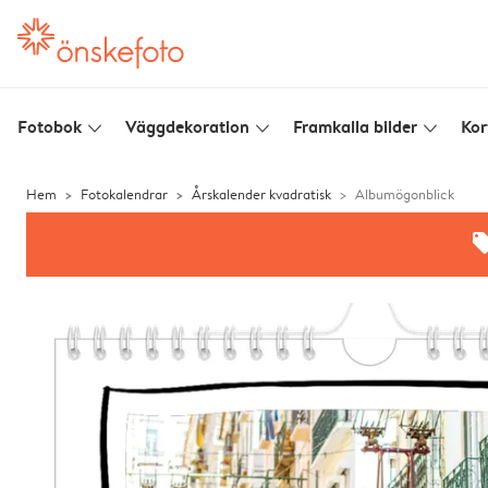
Fotobok
Väggdekoration
Framkalla bilder
Kor
slim_arrow_down
slim_arrow_down
slim_arrow_down
Hem
Fotokalendrar
Årskalender kvadratisk
Albumögonblick
offe