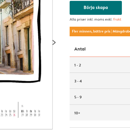
Börja skapa
Alla priser inkl. moms exkl.
frakt
Fler minnen, bättre pris
| Mängdrab
Antal
1 - 2
3 - 4
5 - 9
10+