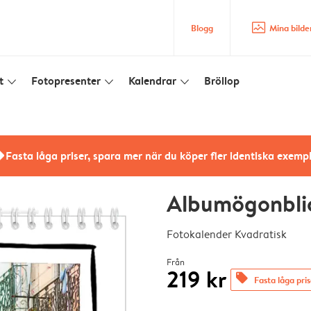
image_placeholder
Blogg
Mina bilde
t
Fotopresenter
Kalendrar
Bröllop
slim_arrow_down
slim_arrow_down
slim_arrow_down
rs
Fasta låga priser, spara mer när du köper fler identiska exemp
Albumögonbli
Fotokalender Kvadratisk
Från
219 kr
offers
Fasta låga pri