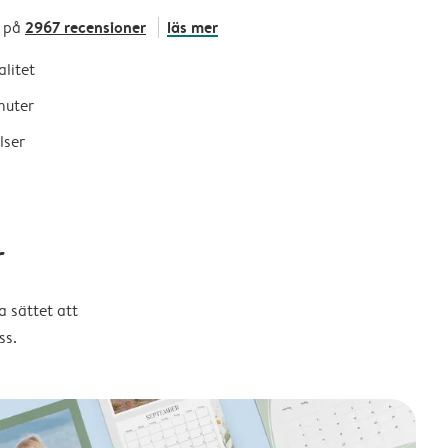
2967 recensioner
läs mer
 på
alitet
nuter
lser
r
 sättet att
ss.