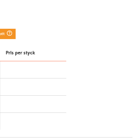
question_mark_circle
att
Pris per styck