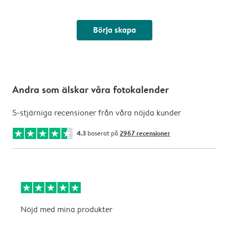
Börja skapa
Andra som älskar våra fotokalender
5-stjärniga recensioner från våra nöjda kunder
4.3
baserat på
2967 recensioner
Nöjd med mina produkter
L
k