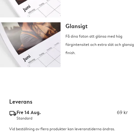
Glansigt
Få dina foton att glänsa med hög
färgintensitet och extra slät och glansig
finish.
Leverans
Fre 14 Aug.
69 kr
delivery_standard_v2
Standard
Vid beställning av flera produkter kan leveranstiderna ändras.