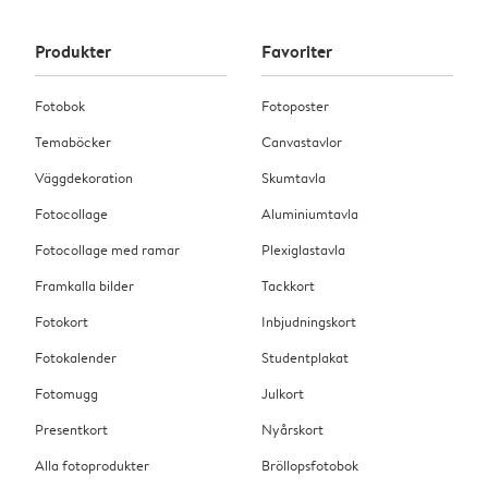
Produkter
Favoriter
Fotobok
Fotoposter
Temaböcker
Canvastavlor
Väggdekoration
Skumtavla
Fotocollage
Aluminiumtavla
Fotocollage med ramar
Plexiglastavla
Framkalla bilder
Tackkort
Fotokort
Inbjudningskort
Fotokalender
Studentplakat
Fotomugg
Julkort
Presentkort
Nyårskort
Alla fotoprodukter
Bröllopsfotobok