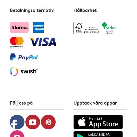
Betalningsalternativ
Hållbarhet
Följ oss på
Upptäck våra appar
facebook
youtube
pinterest