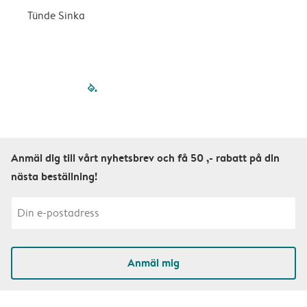
Tünde Sinka
S
filled-pagination
outlined-paginatio
outlined-paginat
outlined-pagin
outlined-pag
outlined-p
Anmäl dig till vårt nyhetsbrev och få 50 ,- rabatt på din
nästa beställning!
Anmäl mig