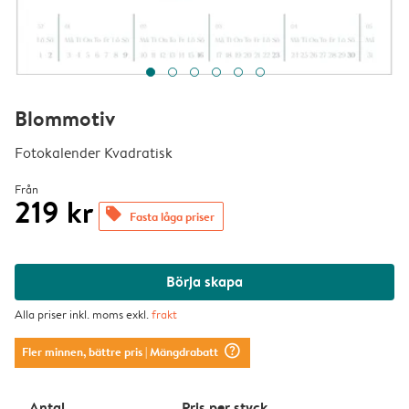
Blommotiv
Fotokalender Kvadratisk
Från
219 kr
offers
Fasta låga priser
Börja skapa
Alla priser inkl. moms exkl.
frakt
question_mark_circle
Fler minnen, bättre pris
| Mängdrabatt
Antal
Pris per styck