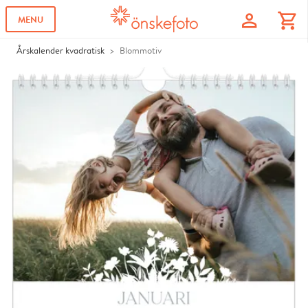
profile
shopping_cart
MENU
Årskalender kvadratisk
Blommotiv