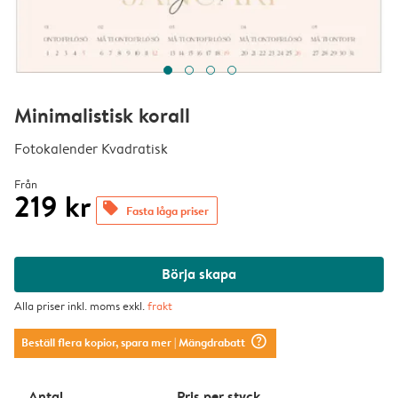
Minimalistisk korall
Fotokalender Kvadratisk
Från
219 kr
offers
Fasta låga priser
Börja skapa
Alla priser inkl. moms exkl.
frakt
question_mark_circle
Beställ flera kopior, spara mer
| Mängdrabatt
Antal
Pris per styck