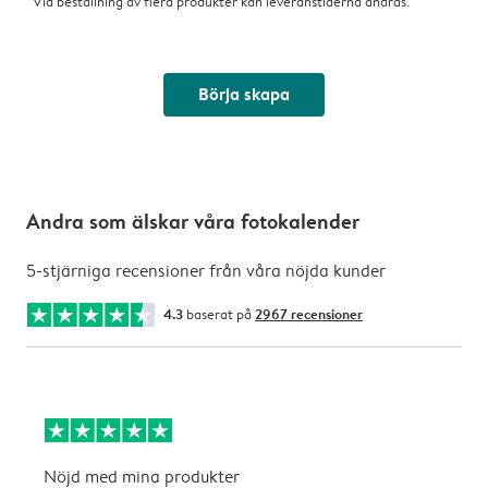
Vid beställning av flera produkter kan leveranstiderna ändras.
Börja skapa
Andra som älskar våra fotokalender
5-stjärniga recensioner från våra nöjda kunder
4.3
baserat på
2967 recensioner
Nöjd med mina produkter
L