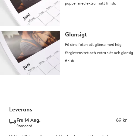
papper med extra matt finish.
Glansigt
Få dina foton att glänsa med hög
färgintensitet och extra slät och glansig
finish.
Leverans
Fre 14 Aug.
69 kr
delivery_standard_v2
Standard