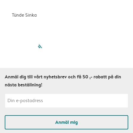
k
Tünde Sinka
S
filled-pagination
outlined-paginatio
outlined-paginat
outlined-pagin
outlined-pag
outlined-p
Anmäl dig till vårt nyhetsbrev och få 50 ,- rabatt på din
nästa beställning!
Anmäl mig