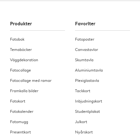
Produkter
Favoriter
Fotobok
Fotoposter
Temaböcker
Canvastavlor
Väggdekoration
Skumtavla
Fotocollage
Aluminiumtavla
Fotocollage med ramar
Plexiglastavla
Framkalla bilder
Tackkort
Fotokort
Inbjudningskort
Fotokalender
Studentplakat
Fotomugg
Julkort
Presentkort
Nyårskort