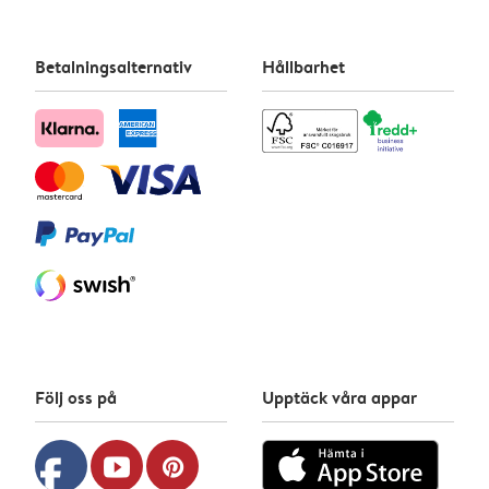
Betalningsalternativ
Hållbarhet
Följ oss på
Upptäck våra appar
facebook
youtube
pinterest