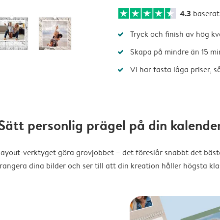
4.3
baserat
Tryck och finish av hög kv
Skapa på mindre än 15 mi
Vi har fasta låga priser, 
Sätt personlig prägel på din kalende
layout-verktyget göra grovjobbet – det föreslår snabbt det bästa
rangera dina bilder och ser till att din kreation håller högsta kla