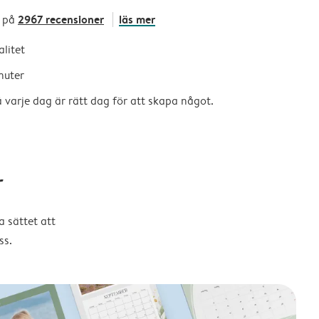
2967 recensioner
läs mer
 på
alitet
nuter
så varje dag är rätt dag för att skapa något.
r
 sättet att
ss.