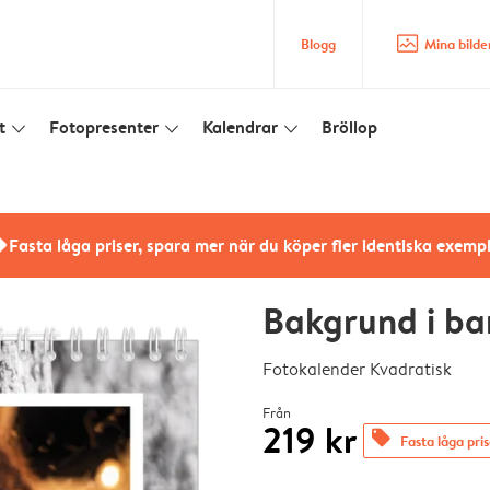
image_placeholder
Blogg
Mina bilde
t
Fotopresenter
Kalendrar
Bröllop
slim_arrow_down
slim_arrow_down
slim_arrow_down
rs
Fasta låga priser, spara mer när du köper fler identiska exemp
Bakgrund i ba
Fotokalender Kvadratisk
Från
219 kr
offers
Fasta låga pri