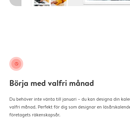
clock
Börja med valfri månad
Du behöver inte vänta till januari – du kan designa din kal
valfri månad. Perfekt för dig som designar en läsårskalende
företagets räkenskapsår.