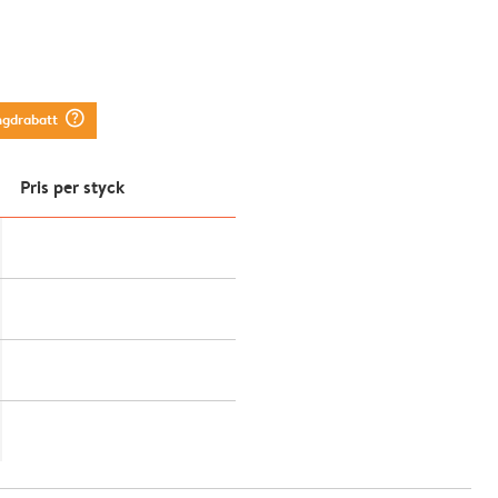
question_mark_circle
ngdrabatt
Pris per styck