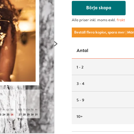
Börja skapa
Alla priser inkl. moms exkl.
frakt
Beställ flera kopior, spara mer
| Mä
Antal
1 - 2
3 - 4
5 - 9
10+