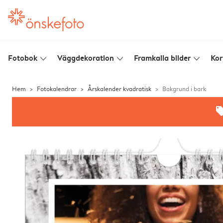
Fotobok
Väggdekoration
Framkalla bilder
Kor
slim_arrow_down
slim_arrow_down
slim_arrow_down
Hem
Fotokalendrar
Årskalender kvadratisk
Bakgrund i bark
offe