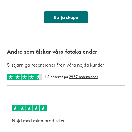
Börja skapa
Andra som älskar våra fotokalender
5-stjärniga recensioner från våra nöjda kunder
4.3
baserat på
2967 recensioner
Nöjd med mina produkter
L
k