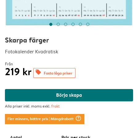
Skarpa färger
Fotokalender Kvadratisk
Från
219 kr
offers
Fasta låga priser
Börja skapa
Alla priser inkl. moms exkl.
frakt
question_mark_circle
Fler minnen, bättre pris
| Mängdrabatt
Antal
Pris per styck