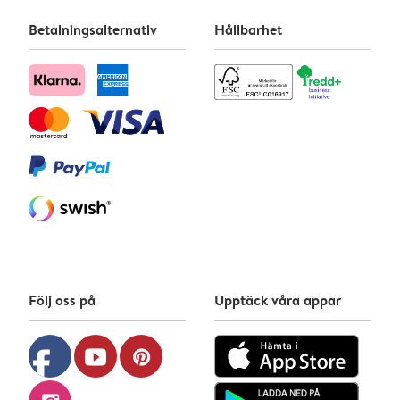
Betalningsalternativ
Hållbarhet
Följ oss på
Upptäck våra appar
facebook
youtube
pinterest