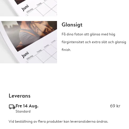
Glansigt
Få dina foton att glänsa med hög
färgintensitet och extra slät och glansig
finish.
Leverans
Fre 14 Aug.
69 kr
delivery_standard_v2
Standard
Vid beställning av flera produkter kan leveranstiderna ändras.