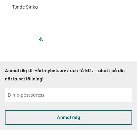
Tünde Sinka
S
filled-pagination
outlined-paginatio
outlined-paginat
outlined-pagin
outlined-pag
outlined-p
Anmäl dig till vårt nyhetsbrev och få 50 ,- rabatt på din
nästa beställning!
Anmäl mig