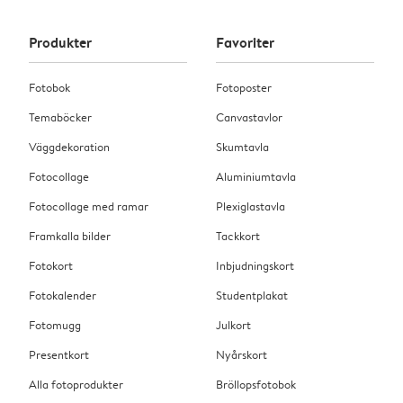
Produkter
Favoriter
Fotobok
Fotoposter
Temaböcker
Canvastavlor
Väggdekoration
Skumtavla
Fotocollage
Aluminiumtavla
Fotocollage med ramar
Plexiglastavla
Framkalla bilder
Tackkort
Fotokort
Inbjudningskort
Fotokalender
Studentplakat
Fotomugg
Julkort
Presentkort
Nyårskort
Alla fotoprodukter
Bröllopsfotobok