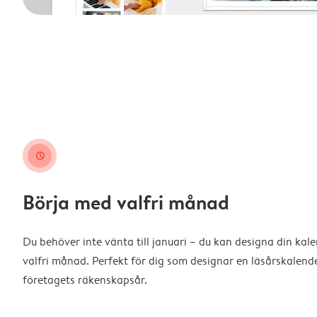
clock
Börja med valfri månad
Du behöver inte vänta till januari – du kan designa din kal
valfri månad. Perfekt för dig som designar en läsårskalende
företagets räkenskapsår.