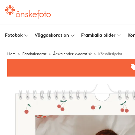
Fotobok
Väggdekoration
Framkalla bilder
Kor
slim_arrow_down
slim_arrow_down
slim_arrow_down
Hem
Fotokalendrar
Årskalender kvadratisk
Körsbärslycka
offe