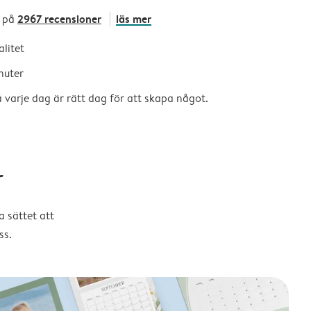
2967 recensioner
läs mer
 på
alitet
nuter
så varje dag är rätt dag för att skapa något.
r
 sättet att
ss.