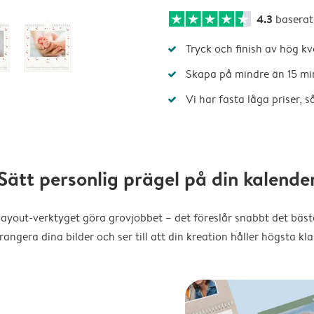
4.3
baserat
Tryck och finish av hög kv
Skapa på mindre än 15 mi
Vi har fasta låga priser, 
Sätt personlig prägel på din kalende
layout-verktyget göra grovjobbet – det föreslår snabbt det bästa
rangera dina bilder och ser till att din kreation håller högsta kla