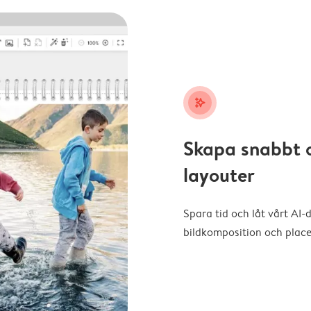
stars_plus
Skapa snabbt 
layouter
Spara tid och låt vårt AI-
bildkomposition och placer