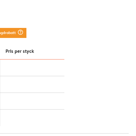
question_mark_circle
ngdrabatt
Pris per styck