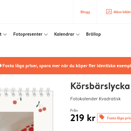
image_placeholder
Blogg
Mina bilde
t
Fotopresenter
Kalendrar
Bröllop
slim_arrow_down
slim_arrow_down
slim_arrow_down
rs
Fasta låga priser, spara mer när du köper fler identiska exemp
Körsbärslycka
Fotokalender Kvadratisk
Från
219 kr
offers
Fasta låga pri