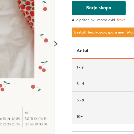
Börja skapa
Alla priser inkl. moms exkl.
frakt
Beställ flera kopior, spara mer
| Mä
Antal
1 - 2
3 - 4
5 - 9
10+