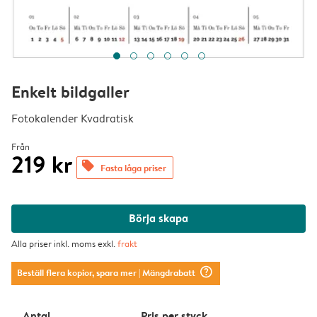
Enkelt bildgaller
Fotokalender Kvadratisk
Från
219 kr
offers
Fasta låga priser
Börja skapa
Alla priser inkl. moms exkl.
frakt
question_mark_circle
Beställ flera kopior, spara mer
| Mängdrabatt
Antal
Pris per styck