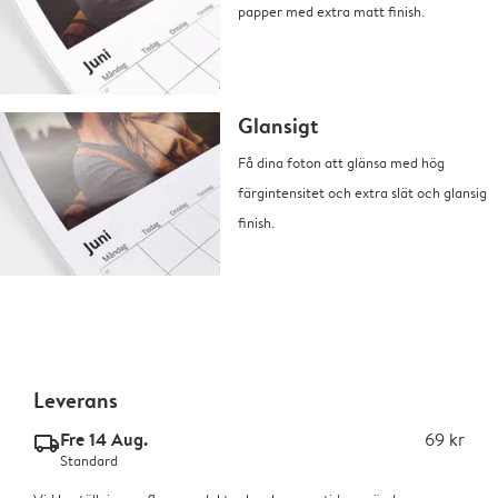
papper med extra matt finish.
Glansigt
Få dina foton att glänsa med hög
färgintensitet och extra slät och glansig
finish.
Leverans
Fre 14 Aug.
69 kr
delivery_standard_v2
Standard