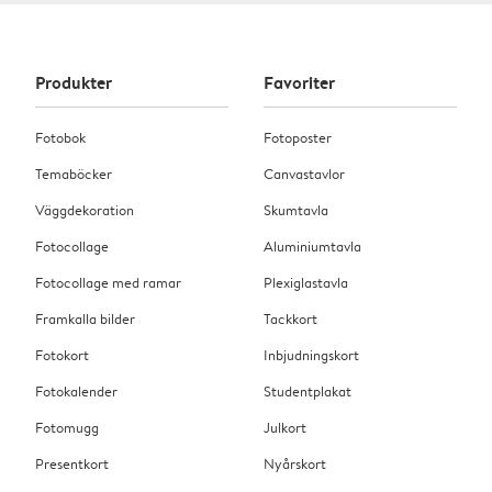
Produkter
Favoriter
Fotobok
Fotoposter
Temaböcker
Canvastavlor
Väggdekoration
Skumtavla
Fotocollage
Aluminiumtavla
Fotocollage med ramar
Plexiglastavla
Framkalla bilder
Tackkort
Fotokort
Inbjudningskort
Fotokalender
Studentplakat
Fotomugg
Julkort
Presentkort
Nyårskort