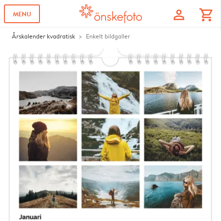
profile
shopping_cart
MENU
Årskalender kvadratisk
Enkelt bildgaller