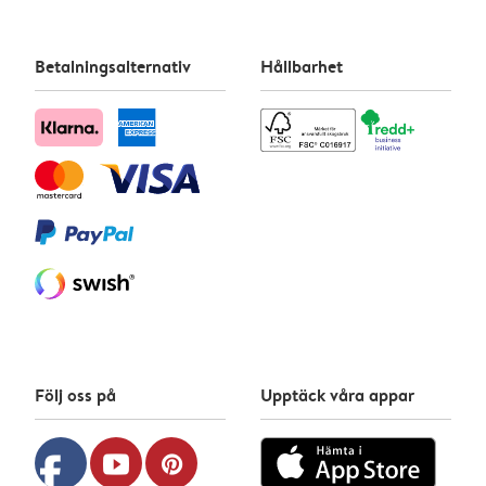
Betalningsalternativ
Hållbarhet
Följ oss på
Upptäck våra appar
facebook
youtube
pinterest