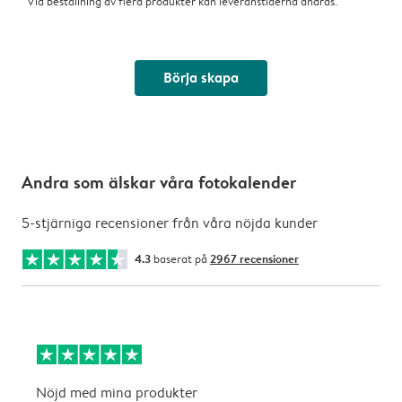
Vid beställning av flera produkter kan leveranstiderna ändras.
Börja skapa
Andra som älskar våra fotokalender
5-stjärniga recensioner från våra nöjda kunder
4.3
baserat på
2967 recensioner
Nöjd med mina produkter
L