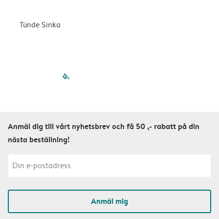
k
Tünde Sinka
S
filled-pagination
outlined-paginatio
outlined-paginat
outlined-pagin
outlined-pag
outlined-p
Anmäl dig till vårt nyhetsbrev och få 50 ,- rabatt på din
nästa beställning!
Anmäl mig