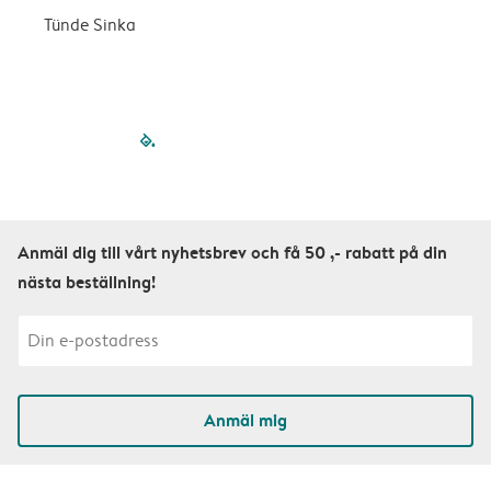
Tünde Sinka
S
filled-pagination
outlined-paginatio
outlined-paginat
outlined-pagin
outlined-pag
outlined-p
Anmäl dig till vårt nyhetsbrev och få 50 ,- rabatt på din
nästa beställning!
Anmäl mig