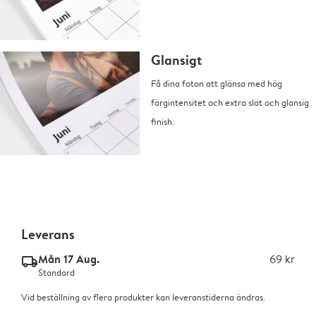
Glansigt
Få dina foton att glänsa med hög
färgintensitet och extra slät och glansig
finish.
Leverans
Mån 17 Aug.
69 kr
delivery_standard_v2
Standard
Vid beställning av flera produkter kan leveranstiderna ändras.