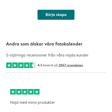
Börja skapa
Andra som älskar våra fotokalender
5-stjärniga recensioner från våra nöjda kunder
4.3
baserat på
2967 recensioner
Nöjd med mina produkter
L
k