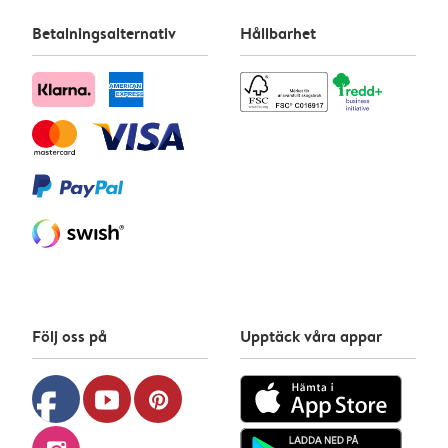
Betalningsalternativ
Hållbarhet
Följ oss på
Upptäck våra appar
facebook
youtube
pinterest