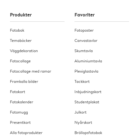
Produkter
Favoriter
Fotobok
Fotoposter
Temaböcker
Canvastavlor
Väggdekoration
Skumtavla
Fotocollage
Aluminiumtavla
Fotocollage med ramar
Plexiglastavla
Framkalla bilder
Tackkort
Fotokort
Inbjudningskort
Fotokalender
Studentplakat
Fotomugg
Julkort
Presentkort
Nyårskort
Alla fotoprodukter
Bröllopsfotobok