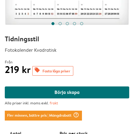
Tidningsstil
Fotokalender Kvadratisk
Från
219 kr
offers
Fasta låga priser
Börja skapa
Alla priser inkl. moms exkl.
frakt
question_mark_circle
Fler minnen, bättre pris
| Mängdrabatt
Antal
Pris per styck