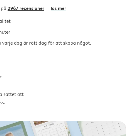
2967 recensioner
läs mer
 på
alitet
nuter
så varje dag är rätt dag för att skapa något.
r
 sättet att
ss.