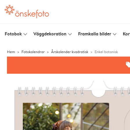
Fotobok
Väggdekoration
Framkalla bilder
Kor
slim_arrow_down
slim_arrow_down
slim_arrow_down
Hem
Fotokalendrar
Årskalender kvadratisk
Enkel botanisk
offe