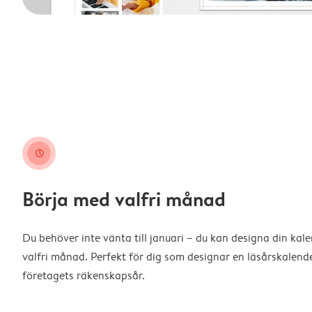
clock
Börja med valfri månad
Du behöver inte vänta till januari – du kan designa din kal
valfri månad. Perfekt för dig som designar en läsårskalende
företagets räkenskapsår.