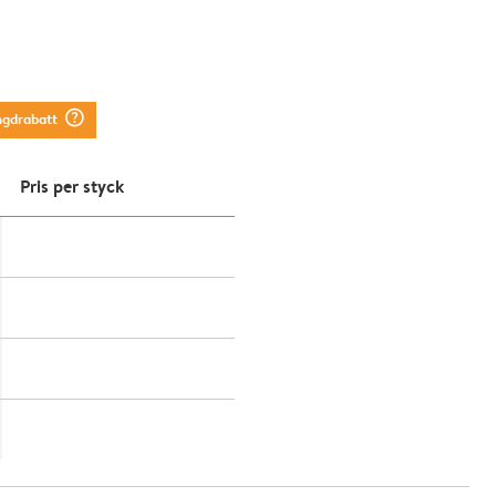
question_mark_circle
ngdrabatt
Pris per styck