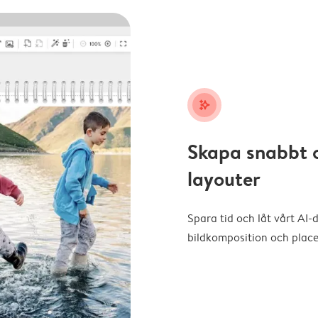
stars_plus
Skapa snabbt 
layouter
Spara tid och låt vårt AI-
bildkomposition och placer