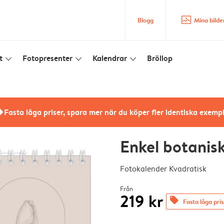
image_placeholder
Blogg
Mina bilde
t
Fotopresenter
Kalendrar
Bröllop
slim_arrow_down
slim_arrow_down
slim_arrow_down
rs
Fasta låga priser, spara mer när du köper fler identiska exemp
Enkel botanis
Fotokalender Kvadratisk
Från
219 kr
offers
Fasta låga pri