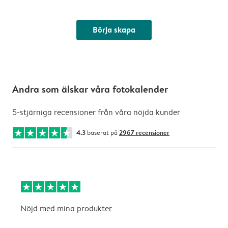
Börja skapa
Andra som älskar våra fotokalender
5-stjärniga recensioner från våra nöjda kunder
4.3
baserat på
2967 recensioner
Nöjd med mina produkter
L
k