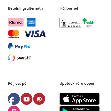
Betalningsalternativ
Hållbarhet
Följ oss på
Upptäck våra appar
facebook
youtube
pinterest