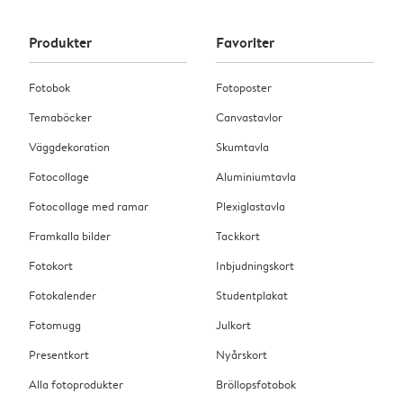
Produkter
Favoriter
Fotobok
Fotoposter
Temaböcker
Canvastavlor
Väggdekoration
Skumtavla
Fotocollage
Aluminiumtavla
Fotocollage med ramar
Plexiglastavla
Framkalla bilder
Tackkort
Fotokort
Inbjudningskort
Fotokalender
Studentplakat
Fotomugg
Julkort
Presentkort
Nyårskort
Alla fotoprodukter
Bröllopsfotobok