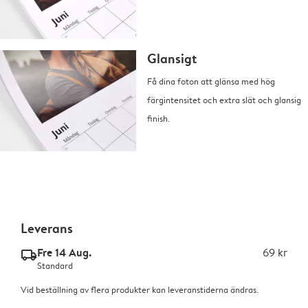
Glansigt
Få dina foton att glänsa med hög
färgintensitet och extra slät och glansig
finish.
Leverans
Fre 14 Aug.
69 kr
delivery_standard_v2
Standard
Vid beställning av flera produkter kan leveranstiderna ändras.