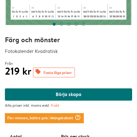
Färg och mönster
Fotokalender Kvadratisk
Från
219 kr
offers
Fasta låga priser
Börja skapa
Alla priser inkl. moms exkl.
frakt
question_mark_circle
Fler minnen, bättre pris
| Mängdrabatt
Antal
Pris per styck