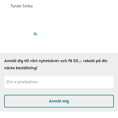
Tünde Sinka
S
filled-pagination
outlined-paginatio
outlined-paginat
outlined-pagin
outlined-pag
outlined-p
Anmäl dig till vårt nyhetsbrev och få 50 ,- rabatt på din
nästa beställning!
Anmäl mig