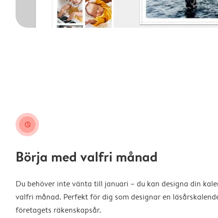
clock
Börja med valfri månad
Du behöver inte vänta till januari – du kan designa din kal
valfri månad. Perfekt för dig som designar en läsårskalende
företagets räkenskapsår.