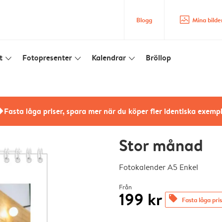
image_placeholder
Blogg
Mina bilde
t
Fotopresenter
Kalendrar
Bröllop
slim_arrow_down
slim_arrow_down
slim_arrow_down
rs
Fasta låga priser, spara mer när du köper fler identiska exemp
Stor månad
Fotokalender A5 Enkel
Från
199 kr
offers
Fasta låga pri