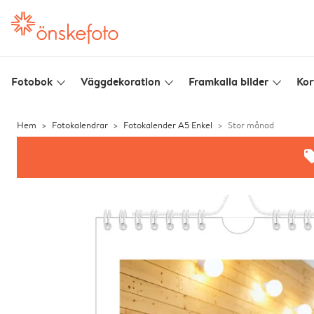
Fotobok
Väggdekoration
Framkalla bilder
Kor
slim_arrow_down
slim_arrow_down
slim_arrow_down
Hem
Fotokalendrar
Fotokalender A5 Enkel
Stor månad
offe