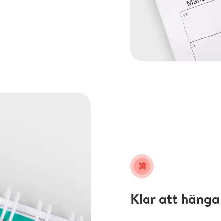
tools
Klar att hänga