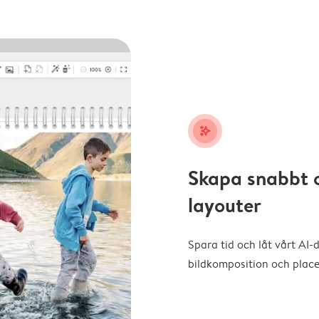
stars_plus
Skapa snabbt 
layouter
Spara tid och låt vårt AI-
bildkomposition och placer