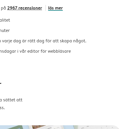
2967 recensioner
läs mer
 på
alitet
nuter
så varje dag är rätt dag för att skapa något.
nsdagar i vår editor för webbläsare
r
 sättet att
ss.