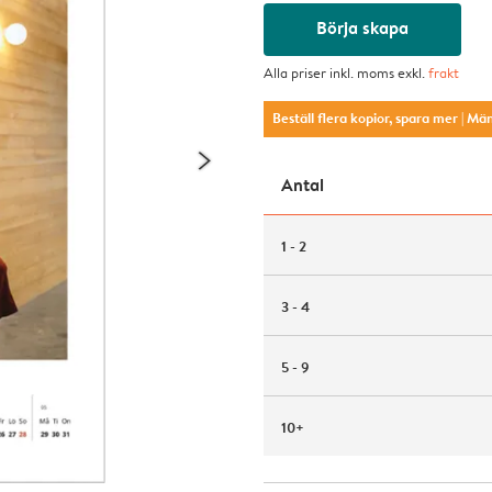
Börja skapa
Alla priser inkl. moms exkl.
frakt
Beställ flera kopior, spara mer
| Mä
Antal
1 - 2
3 - 4
5 - 9
10+