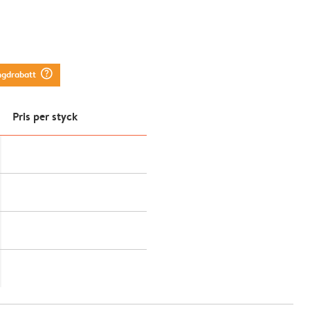
question_mark_circle
ngdrabatt
Pris per styck