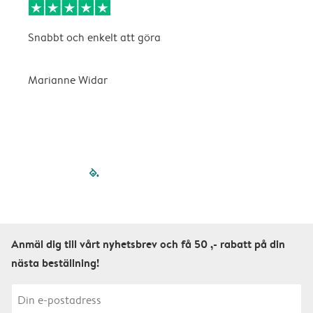
Snabbt och enkelt att göra
D
v
n
Marianne Widar
A
filled-pagination
outlined-paginatio
outlined-paginat
outlined-pagin
outlined-pag
outlined-p
Anmäl dig till vårt nyhetsbrev och få 50 ,- rabatt på din
nästa beställning!