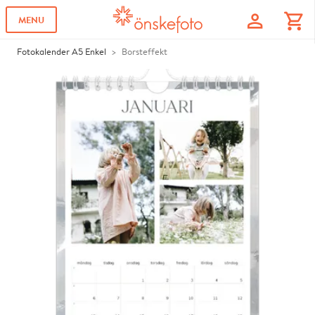
profile
shopping_cart
MENU
Fotokalender A5 Enkel
Borsteffekt