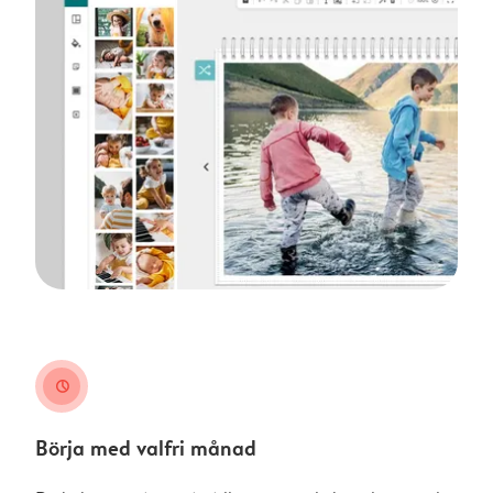
clock
Börja med valfri månad