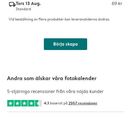
Tors 13 Aug.
69 kr
delivery_standard_v2
Standard
Vid beställning av flera produkter kan leveranstiderna ändras.
Börja skapa
Andra som älskar våra fotokalender
5-stjärniga recensioner från våra nöjda kunder
4.3
baserat på
2967 recensioner