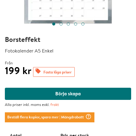
Borsteffekt
Fotokalender A5 Enkel
Från
199 kr
offers
Fasta låga priser
Börja skapa
Alla priser inkl. moms exkl.
frakt
question_mark_circle
Beställ flera kopior, spara mer
| Mängdrabatt
Antal
Pris per styck