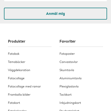
Anmäl mig
Produkter
Favoriter
Fotobok
Fotoposter
Temaböcker
Canvastavlor
Väggdekoration
Skumtavla
Fotocollage
Aluminiumtavla
Fotocollage med ramar
Plexiglastavla
Framkalla bilder
Tackkort
Fotokort
Inbjudningskort
Fotokalender
Studentplakat