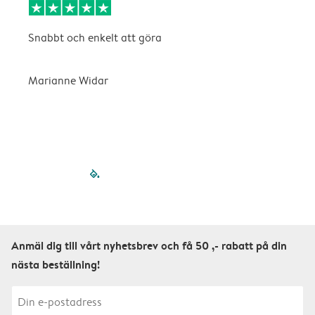
Snabbt och enkelt att göra
D
v
n
Marianne Widar
A
filled-pagination
outlined-paginatio
outlined-paginat
outlined-pagin
outlined-pag
outlined-p
Anmäl dig till vårt nyhetsbrev och få 50 ,- rabatt på din
nästa beställning!