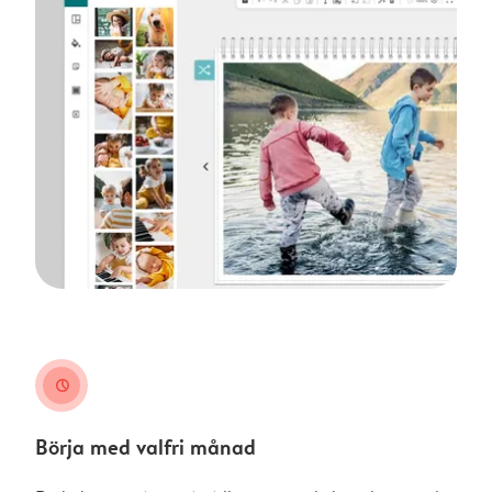
clock
Börja med valfri månad