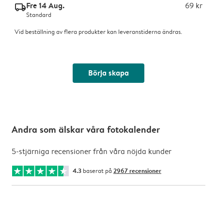
Fre 14 Aug.
69 kr
delivery_standard_v2
Standard
Vid beställning av flera produkter kan leveranstiderna ändras.
Börja skapa
Andra som älskar våra fotokalender
5-stjärniga recensioner från våra nöjda kunder
4.3
baserat på
2967 recensioner