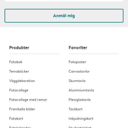
Anmäl mig
Produkter
Favoriter
Fotobok
Fotoposter
Temaböcker
Canvastavlor
Väggdekoration
Skumtavla
Fotocollage
Aluminiumtavla
Fotocollage med ramar
Plexiglastavla
Framkalla bilder
Tackkort
Fotokort
Inbjudningskort
Fotokalender
Studentplakat