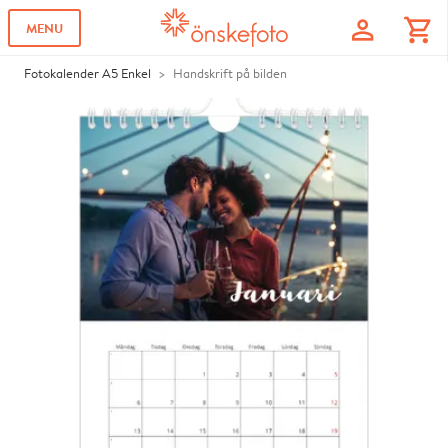
profile
shopping_cart
MENU
Fotokalender A5 Enkel
Handskrift på bilden