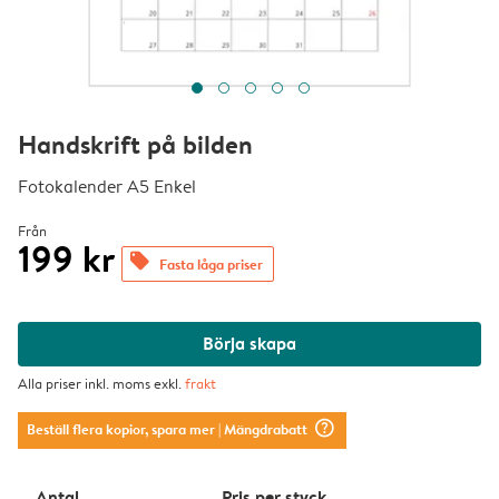
Handskrift på bilden
Fotokalender A5 Enkel
Från
199 kr
offers
Fasta låga priser
Börja skapa
Alla priser inkl. moms exkl.
frakt
question_mark_circle
Beställ flera kopior, spara mer
| Mängdrabatt
Antal
Pris per styck