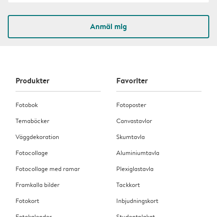
Anmäl mig
Produkter
Favoriter
Fotobok
Fotoposter
Temaböcker
Canvastavlor
Väggdekoration
Skumtavla
Fotocollage
Aluminiumtavla
Fotocollage med ramar
Plexiglastavla
Framkalla bilder
Tackkort
Fotokort
Inbjudningskort
Fotokalender
Studentplakat