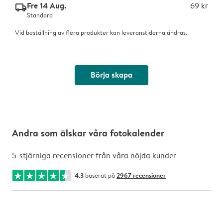
Fre 14 Aug.
69 kr
delivery_standard_v2
Standard
Vid beställning av flera produkter kan leveranstiderna ändras.
Börja skapa
Andra som älskar våra fotokalender
5-stjärniga recensioner från våra nöjda kunder
4.3
baserat på
2967 recensioner