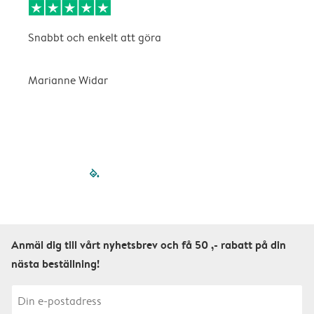
Snabbt och enkelt att göra
D
v
n
Marianne Widar
A
filled-pagination
outlined-paginatio
outlined-paginat
outlined-pagin
outlined-pag
outlined-p
Anmäl dig till vårt nyhetsbrev och få 50 ,- rabatt på din
nästa beställning!