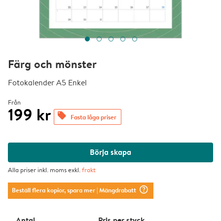
Färg och mönster
Fotokalender A5 Enkel
Från
199 kr
offers
Fasta låga priser
Börja skapa
Alla priser inkl. moms exkl.
frakt
question_mark_circle
Beställ flera kopior, spara mer
| Mängdrabatt
Antal
Pris per styck