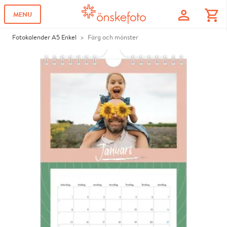
profile
shopping_cart
MENU
Fotokalender A5 Enkel
Färg och mönster