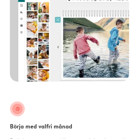
clock
Börja med valfri månad