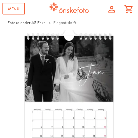
profile
shopping_cart
MENU
Fotokalender A5 Enkel
Elegant skrift