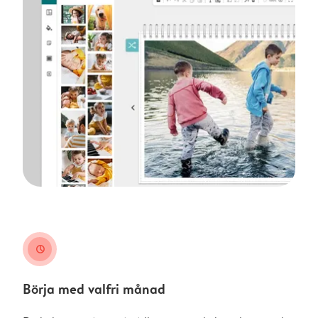
clock
Börja med valfri månad