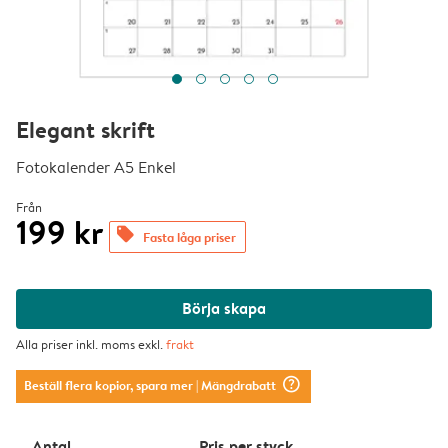
Elegant skrift
Fotokalender A5 Enkel
Från
199 kr
offers
Fasta låga priser
Börja skapa
Alla priser inkl. moms exkl.
frakt
question_mark_circle
Beställ flera kopior, spara mer
| Mängdrabatt
Antal
Pris per styck