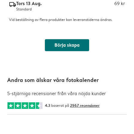
Tors 13 Aug.
69 kr
delivery_standard_v2
Standard
Vid beställning av flera produkter kan leveranstiderna ändras.
Börja skapa
Andra som älskar våra fotokalender
5-stjärniga recensioner från våra nöjda kunder
4.3
baserat på
2967 recensioner