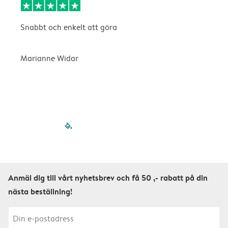
Snabbt och enkelt att göra
D
v
n
Marianne Widar
A
filled-pagination
outlined-paginatio
outlined-paginat
outlined-pagin
outlined-pag
outlined-p
Anmäl dig till vårt nyhetsbrev och få 50 ,- rabatt på din
nästa beställning!