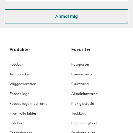
Anmäl mig
Produkter
Favoriter
Fotobok
Fotoposter
Temaböcker
Canvastavlor
Väggdekoration
Skumtavla
Fotocollage
Aluminiumtavla
Fotocollage med ramar
Plexiglastavla
Framkalla bilder
Tackkort
Fotokort
Inbjudningskort
Fotokalender
Studentplakat