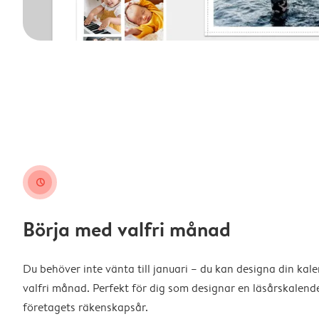
clock
Börja med valfri månad
Du behöver inte vänta till januari – du kan designa din kal
valfri månad. Perfekt för dig som designar en läsårskalende
företagets räkenskapsår.