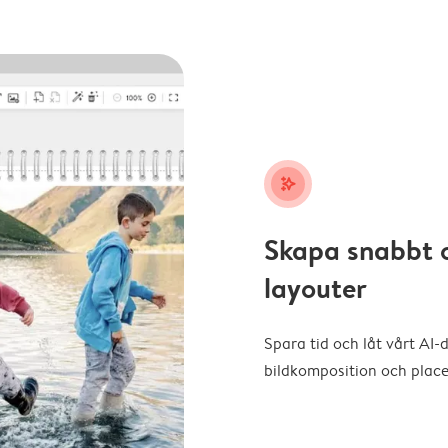
stars_plus
Skapa snabbt 
layouter
Spara tid och låt vårt AI-
bildkomposition och placer