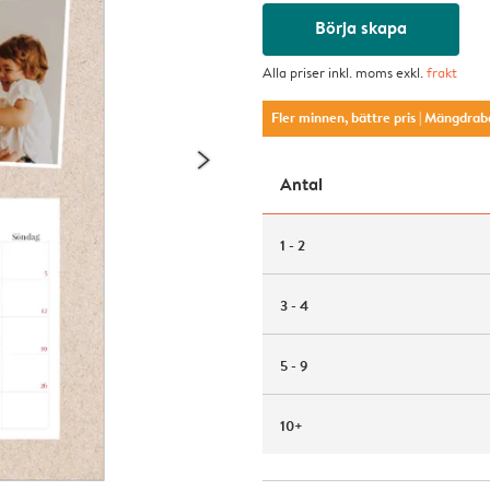
Börja skapa
Alla priser inkl. moms exkl.
frakt
Fler minnen, bättre pris
| Mängdrab
Antal
1 - 2
3 - 4
5 - 9
10+