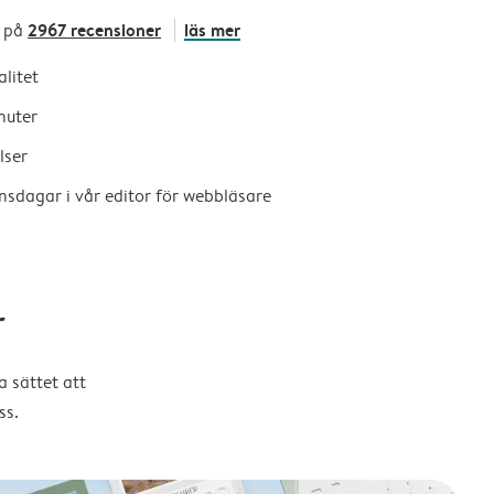
2967 recensioner
läs mer
 på
alitet
nuter
lser
nsdagar i vår editor för webbläsare
r
 sättet att
ss.