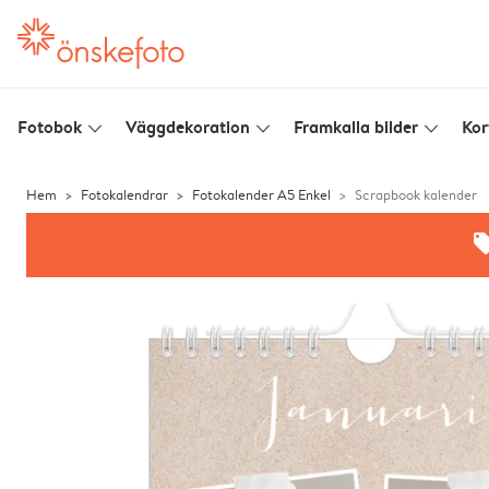
Fotobok
Väggdekoration
Framkalla bilder
Kor
slim_arrow_down
slim_arrow_down
slim_arrow_down
Hem
Fotokalendrar
Fotokalender A5 Enkel
Scrapbook kalender
offe