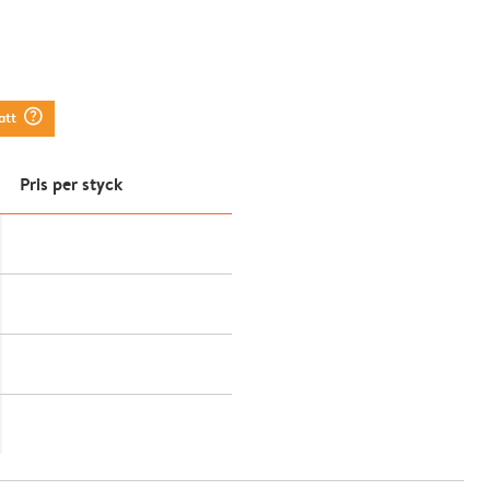
question_mark_circle
att
Pris per styck