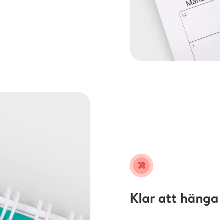
tools
Klar att hänga