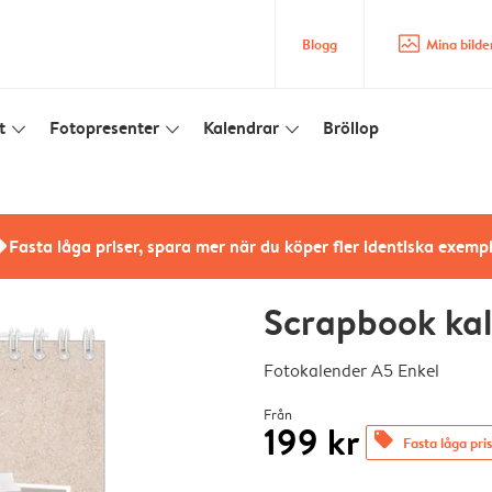
image_placeholder
Blogg
Mina bilde
t
Fotopresenter
Kalendrar
Bröllop
slim_arrow_down
slim_arrow_down
slim_arrow_down
rs
Fasta låga priser, spara mer när du köper fler identiska exemp
Scrapbook ka
Fotokalender A5 Enkel
Från
199 kr
offers
Fasta låga pri