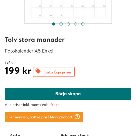
Tolv stora månader
Fotokalender A5 Enkel
Från
199 kr
offers
Fasta låga priser
Börja skapa
Alla priser inkl. moms exkl.
frakt
question_mark_circle
Fler minnen, bättre pris
| Mängdrabatt
Antal
Pris per styck