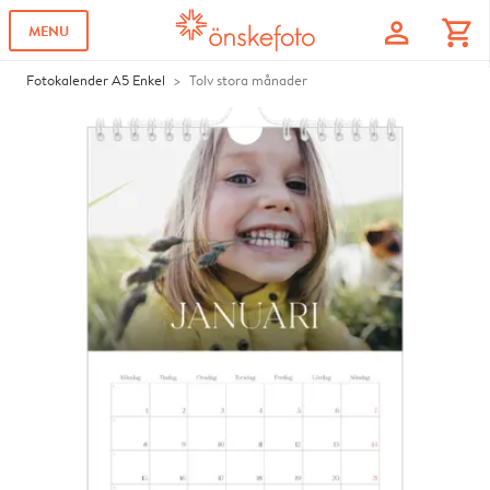
profile
shopping_cart
MENU
Fotokalender A5 Enkel
Tolv stora månader