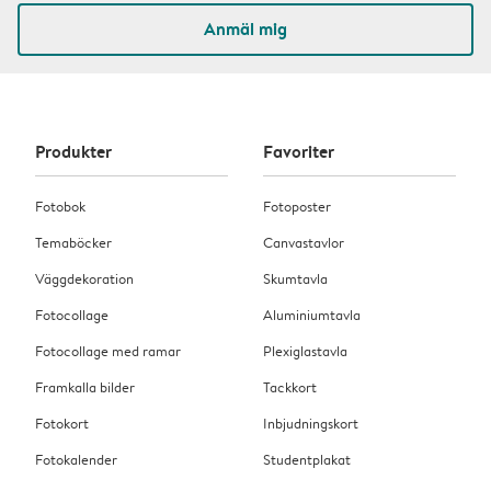
Anmäl mig
Produkter
Favoriter
Fotobok
Fotoposter
Temaböcker
Canvastavlor
Väggdekoration
Skumtavla
Fotocollage
Aluminiumtavla
Fotocollage med ramar
Plexiglastavla
Framkalla bilder
Tackkort
Fotokort
Inbjudningskort
Fotokalender
Studentplakat