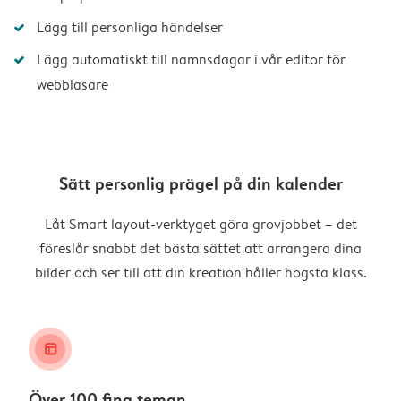
Lägg till personliga händelser
Lägg automatiskt till namnsdagar i vår editor för
webbläsare
Sätt personlig prägel på din kalender
Låt Smart layout-verktyget göra grovjobbet – det
föreslår snabbt det bästa sättet att arrangera dina
bilder och ser till att din kreation håller högsta klass.
layout_alt
Över 100 fina teman