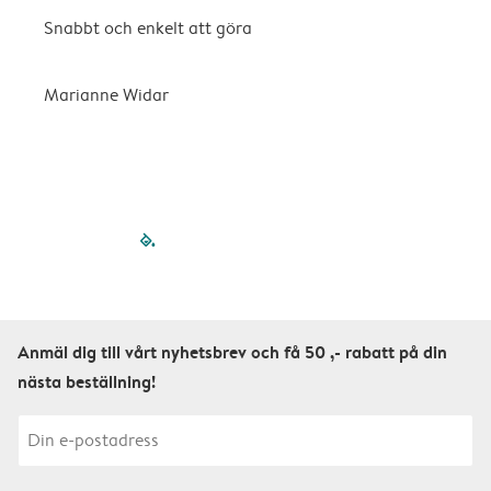
Snabbt och enkelt att göra
D
v
n
Marianne Widar
A
filled-pagination
outlined-paginatio
outlined-paginat
outlined-pagin
outlined-pag
outlined-p
Anmäl dig till vårt nyhetsbrev och få 50 ,- rabatt på din
nästa beställning!