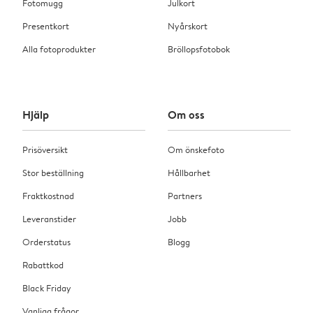
Fotomugg
Julkort
Presentkort
Nyårskort
Alla fotoprodukter
Bröllopsfotobok
Hjälp
Om oss
Prisöversikt
Om önskefoto
Stor beställning
Hållbarhet
Fraktkostnad
Partners
Leveranstider
Jobb
Orderstatus
Blogg
Rabattkod
Black Friday
Vanliga frågor