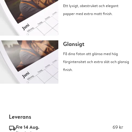
Ett lyxigt, obestruket och elegant
papper med extra matt finish.
Glansigt
Få dina foton att glänsa med hög
färgintensitet och extra slät och glansig
finish.
Leverans
Fre 14 Aug.
69 kr
delivery_standard_v2