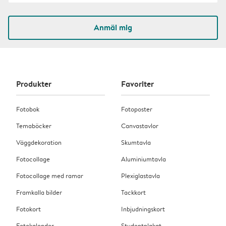
Anmäl mig
Produkter
Favoriter
Fotobok
Fotoposter
Temaböcker
Canvastavlor
Väggdekoration
Skumtavla
Fotocollage
Aluminiumtavla
Fotocollage med ramar
Plexiglastavla
Framkalla bilder
Tackkort
Fotokort
Inbjudningskort
Fotokalender
Studentplakat