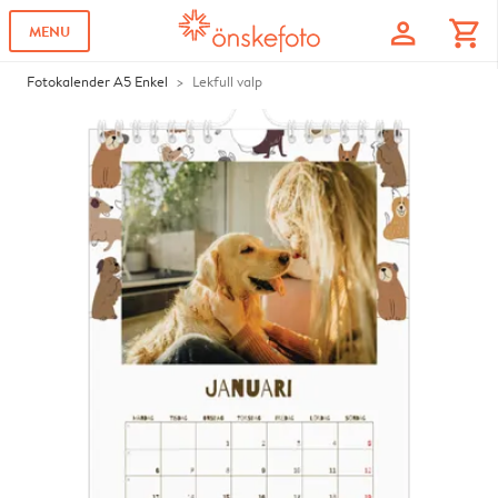
profile
shopping_cart
MENU
Fotokalender A5 Enkel
Lekfull valp