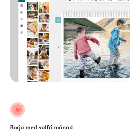
clock
Börja med valfri månad