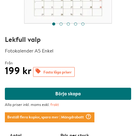
Lekfull valp
Fotokalender A5 Enkel
Från
199 kr
offers
Fasta låga priser
Börja skapa
Alla priser inkl. moms exkl.
frakt
question_mark_circle
Beställ flera kopior, spara mer
| Mängdrabatt
Antal
Pris per styck