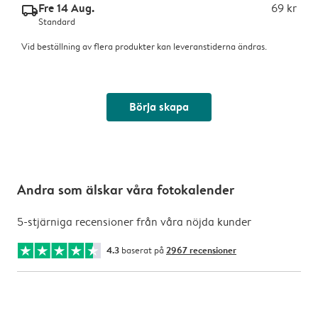
Fre 14 Aug.
69 kr
delivery_standard_v2
Standard
Vid beställning av flera produkter kan leveranstiderna ändras.
Börja skapa
Andra som älskar våra fotokalender
5-stjärniga recensioner från våra nöjda kunder
4.3
baserat på
2967 recensioner