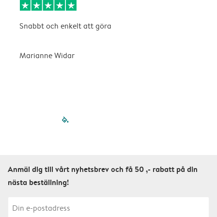
Snabbt och enkelt att göra
D
v
n
Marianne Widar
A
filled-pagination
outlined-paginatio
outlined-paginat
outlined-pagin
outlined-pag
outlined-p
Anmäl dig till vårt nyhetsbrev och få 50 ,- rabatt på din
nästa beställning!