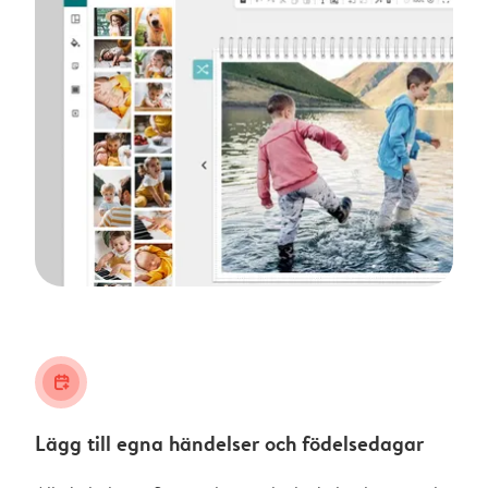
calendar_plus
Lägg till egna händelser och födelsedagar