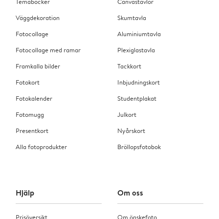
Temaböcker
Canvastavlor
Väggdekoration
Skumtavla
Fotocollage
Aluminiumtavla
Fotocollage med ramar
Plexiglastavla
Framkalla bilder
Tackkort
Fotokort
Inbjudningskort
Fotokalender
Studentplakat
Fotomugg
Julkort
Presentkort
Nyårskort
Alla fotoprodukter
Bröllopsfotobok
Hjälp
Om oss
Prisöversikt
Om önskefoto