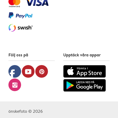
Följ oss på
Upptäck våra appar
facebook
youtube
pinterest
instagram
önskefoto © 2026