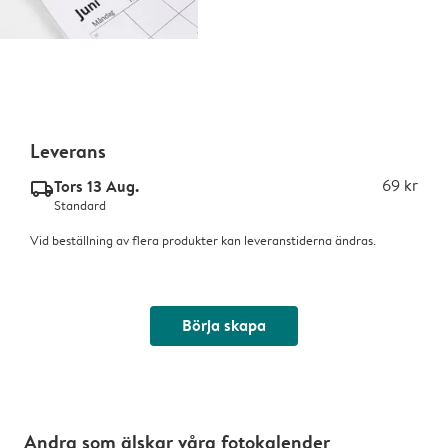
Leverans
Tors 13 Aug.
69 kr
delivery_standard_v2
Standard
Vid beställning av flera produkter kan leveranstiderna ändras.
Börja skapa
Andra som älskar våra fotokalender