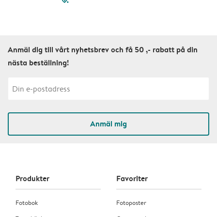
filled-pagination
outlined-paginatio
outlined-paginat
outlined-pagin
outlined-pag
outlined-p
Anmäl dig till vårt nyhetsbrev och få 50 ,- rabatt på din
nästa beställning!
Anmäl mig
Produkter
Favoriter
Fotobok
Fotoposter