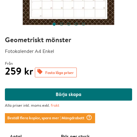
Geometriskt mönster
Fotokalender A4 Enkel
Från
259 kr
offers
Fasta låga priser
Börja skapa
Alla priser inkl. moms exkl.
frakt
question_mark_circle
Beställ flera kopior, spara mer
| Mängdrabatt
Antal
Pris per styck