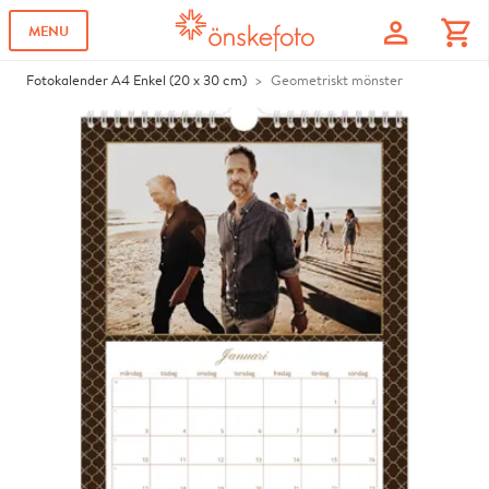
profile
shopping_cart
MENU
Fotokalender A4 Enkel (20 x 30 cm)
Geometriskt mönster