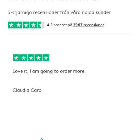
5-stjärniga recensioner från våra nöjda kunder
4.3
baserat på
2967 recensioner
Love it, I am going to order more!
B
ä
Claudia Caro
C