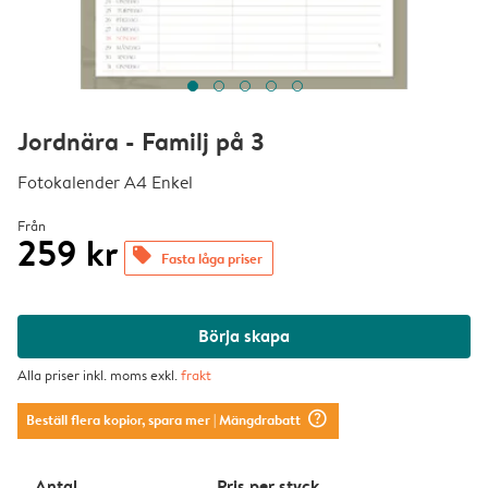
Jordnära - Familj på 3
Fotokalender A4 Enkel
Från
259 kr
offers
Fasta låga priser
Börja skapa
Alla priser inkl. moms exkl.
frakt
question_mark_circle
Beställ flera kopior, spara mer
| Mängdrabatt
Antal
Pris per styck