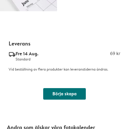
Leverans
Fre 14 Aug.
69 kr
delivery_standard_v2
Standard
Vid beställning av flera produkter kan leveranstiderna ändras.
Börja skapa
Andra som älskar våra fotokalender