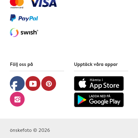
Följ oss på
Upptäck våra appar
facebook
youtube
pinterest
instagram
önskefoto © 2026