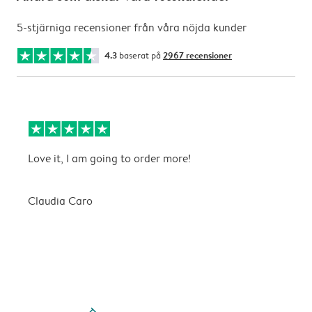
5-stjärniga recensioner från våra nöjda kunder
4.3
baserat på
2967 recensioner
Love it, I am going to order more!
B
ä
Claudia Caro
C