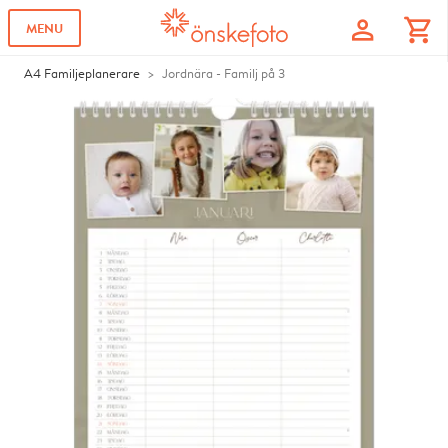
profile
shopping_cart
MENU
A4 Familjeplanerare
Jordnära - Familj på 3