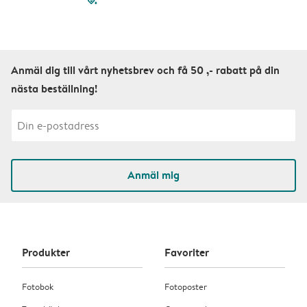
filled-pagination
outlined-paginatio
outlined-paginat
outlined-pagin
outlined-pag
outlined-p
Anmäl dig till vårt nyhetsbrev och få 50 ,- rabatt på din
nästa beställning!
Anmäl mig
Produkter
Favoriter
Fotobok
Fotoposter