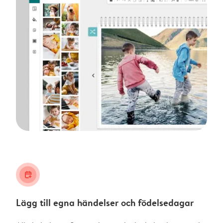
calendar_plus
Lägg till egna händelser och födelsedagar