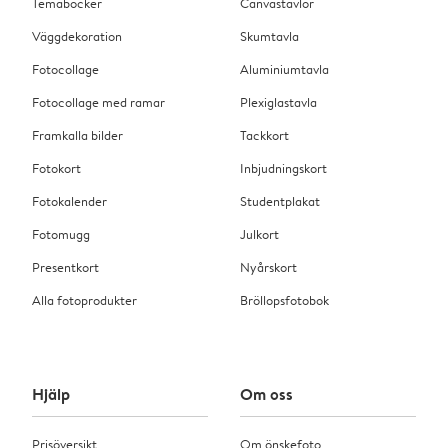
Temaböcker
Canvastavlor
Väggdekoration
Skumtavla
Fotocollage
Aluminiumtavla
Fotocollage med ramar
Plexiglastavla
Framkalla bilder
Tackkort
Fotokort
Inbjudningskort
Fotokalender
Studentplakat
Fotomugg
Julkort
Presentkort
Nyårskort
Alla fotoprodukter
Bröllopsfotobok
Hjälp
Om oss
Prisöversikt
Om önskefoto