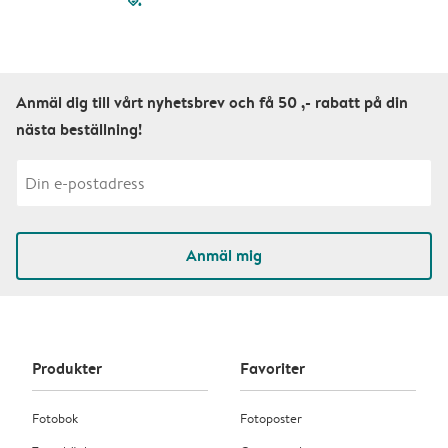
filled-pagination
outlined-paginatio
outlined-paginat
outlined-pagin
outlined-pag
outlined-p
Anmäl dig till vårt nyhetsbrev och få 50 ,- rabatt på din
nästa beställning!
Anmäl mig
Produkter
Favoriter
Fotobok
Fotoposter