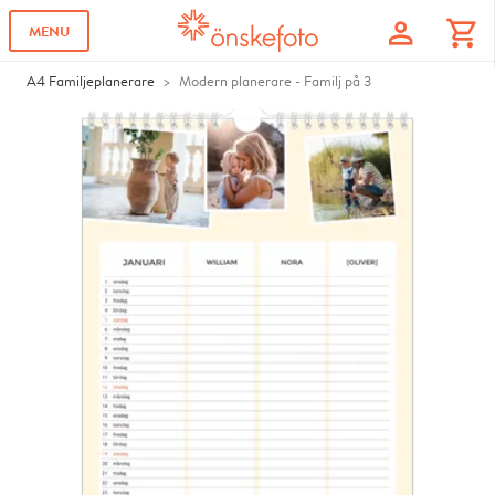
profile
shopping_cart
MENU
A4 Familjeplanerare
Modern planerare - Familj på 3