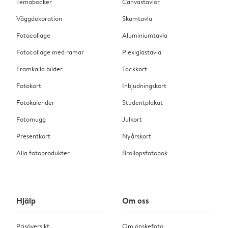
Temaböcker
Canvastavlor
Väggdekoration
Skumtavla
Fotocollage
Aluminiumtavla
Fotocollage med ramar
Plexiglastavla
Framkalla bilder
Tackkort
Fotokort
Inbjudningskort
Fotokalender
Studentplakat
Fotomugg
Julkort
Presentkort
Nyårskort
Alla fotoprodukter
Bröllopsfotobok
Hjälp
Om oss
Prisöversikt
Om önskefoto