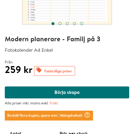
Modern planerare - Familj på 3
Fotokalender A4 Enkel
Från
259 kr
offers
Fasta låga priser
Börja skapa
Alla priser inkl. moms exkl.
frakt
question_mark_circle
Beställ flera kopior, spara mer
| Mängdrabatt
Antal
Pris per styck