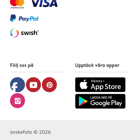
Följ oss på
Upptäck våra appar
facebook
youtube
pinterest
instagram
önskefoto © 2026