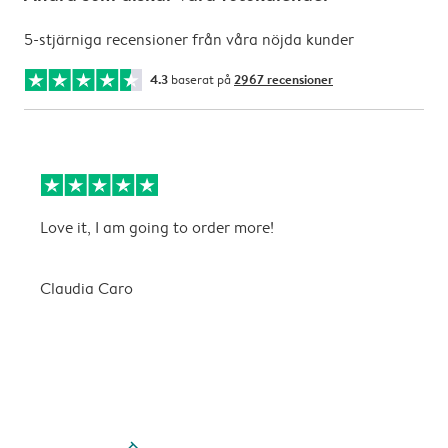
5-stjärniga recensioner från våra nöjda kunder
4.3
baserat på
2967 recensioner
Love it, I am going to order more!
B
ä
Claudia Caro
C