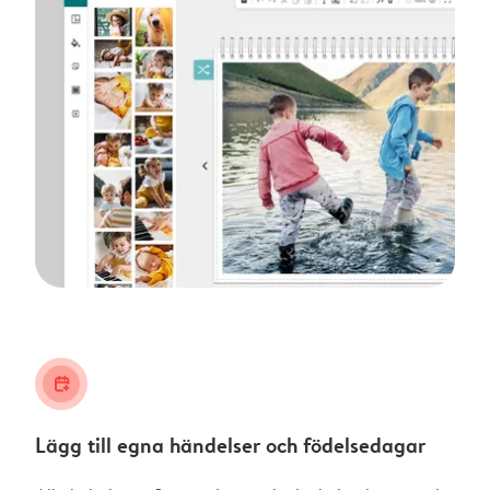
calendar_plus
Lägg till egna händelser och födelsedagar