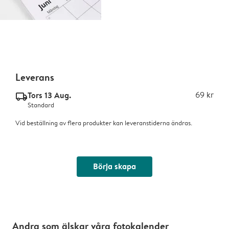
Leverans
Tors 13 Aug.
69 kr
delivery_standard_v2
Standard
Vid beställning av flera produkter kan leveranstiderna ändras.
Börja skapa
Andra som älskar våra fotokalender