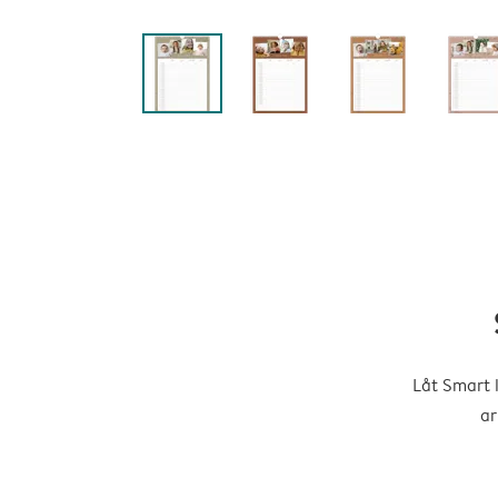
Låt Smart 
ar