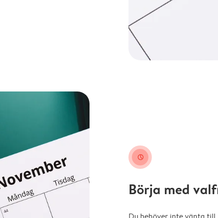
clock
Börja med val
Du behöver inte vänta till