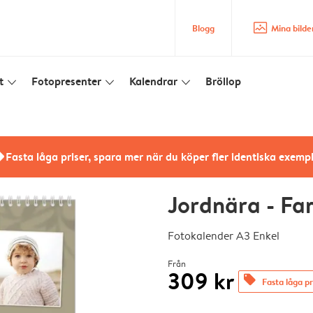
image_placeholder
Blogg
Mina bilde
t
Fotopresenter
Kalendrar
Bröllop
slim_arrow_down
slim_arrow_down
slim_arrow_down
rs
Fasta låga priser, spara mer när du köper fler identiska exemp
Jordnära - Fam
Fotokalender A3 Enkel
Från
309 kr
offers
Fasta låga pr