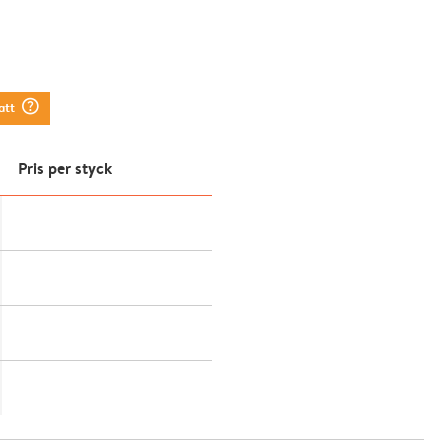
question_mark_circle
att
Pris per styck