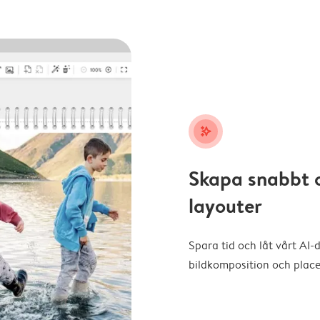
stars_plus
Skapa snabbt 
layouter
Spara tid och låt vårt AI-
bildkomposition och placer