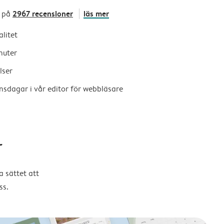
2967 recensioner
läs mer
 på
alitet
nuter
lser
nsdagar i vår editor för webbläsare
r
 sättet att
ss.