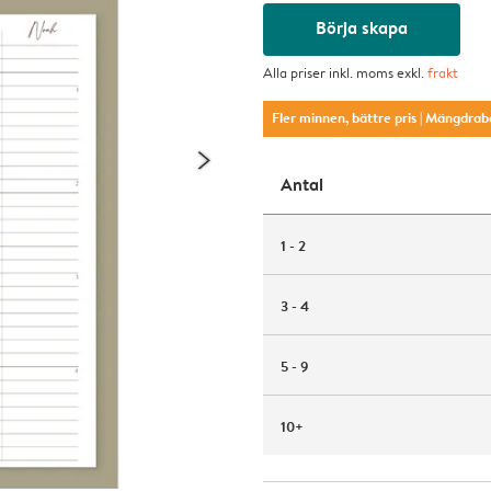
Börja skapa
Alla priser inkl. moms exkl.
frakt
Fler minnen, bättre pris
| Mängdrab
Antal
1 - 2
3 - 4
5 - 9
10+