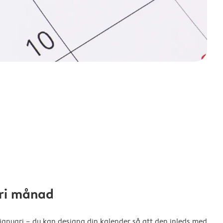
fri månad
 januari – du kan designa din kalender så att den inleds med