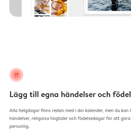
calendar_plus
Lägg till egna händelser och föd
Alla helgdagar finns redan med i din kalender, men du kan l
händelser, religiösa högtider och födelsedagar för att gö
personlig.