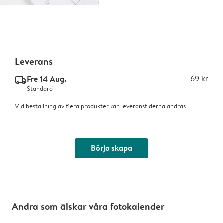
Leverans
Fre 14 Aug.
69 kr
delivery_standard_v2
Standard
Vid beställning av flera produkter kan leveranstiderna ändras.
Börja skapa
Andra som älskar våra fotokalender