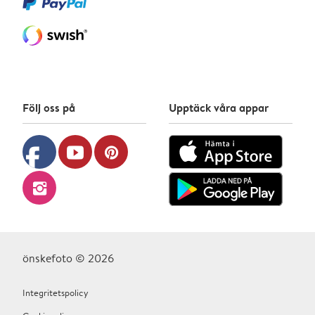
Följ oss på
Upptäck våra appar
facebook
youtube
pinterest
instagram
önskefoto © 2026
Integritetspolicy