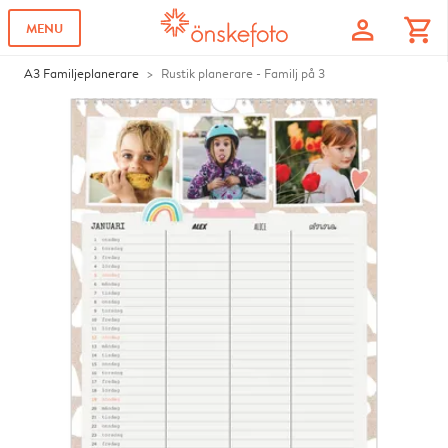
profile
shopping_cart
MENU
A3 Familjeplanerare
Rustik planerare - Familj på 3