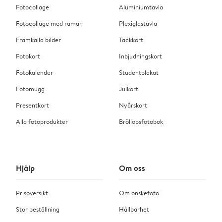
Fotocollage
Aluminiumtavla
Fotocollage med ramar
Plexiglastavla
Framkalla bilder
Tackkort
Fotokort
Inbjudningskort
Fotokalender
Studentplakat
Fotomugg
Julkort
Presentkort
Nyårskort
Alla fotoprodukter
Bröllopsfotobok
Hjälp
Om oss
Prisöversikt
Om önskefoto
Stor beställning
Hållbarhet