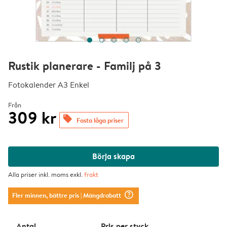
Rustik planerare - Familj på 3
Fotokalender A3 Enkel
Från
309 kr
offers
Fasta låga priser
Börja skapa
Alla priser inkl. moms exkl.
frakt
question_mark_circle
Fler minnen, bättre pris
| Mängdrabatt
Antal
Pris per styck