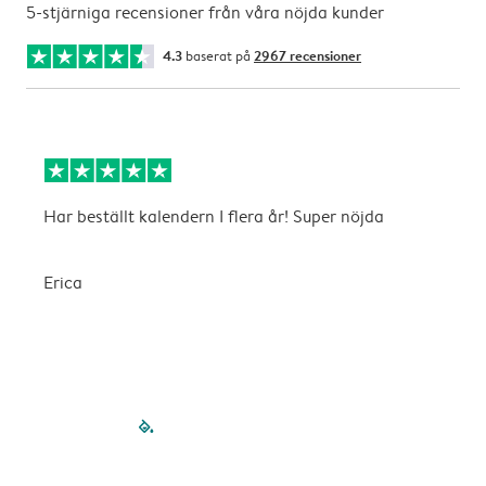
5-stjärniga recensioner från våra nöjda kunder
4.3
baserat på
2967 recensioner
Har beställt kalendern I flera år! Super nöjda
B
b
Erica
A
filled-pagination
outlined-paginatio
outlined-paginat
outlined-pagin
outlined-pag
outlined-p