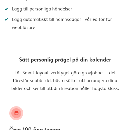
Lägg till personliga händelser
Lägg automatiskt till namnsdagar i vår editor för
webbläsare
Sätt personlig prägel på din kalender
Låt Smart layout-verktyget göra grovjobbet – det
föreslår snabbt det bästa sättet att arrangera dina
bilder och ser till att din kreation håller högsta klass.
layout_alt
Över 100 fina teman